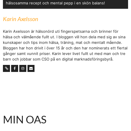
hälsosamma recept och mental pepp i en skön balans!
Karin Axelsson
Karin Axelsson är hälsonörd uti fingerspetsarna och brinner för
hälsa och välmående fullt ut. I bloggen vill hon dela med sig av sina
kunskaper och tips inom hälsa, träning, mat och mentalt mående.
Bloggen har hon drivit i över 15 år och den har nominerats ett flertal
gånger samt vunnit priser. Karin lever livet fullt ut med man och tre
barn och jobbar som CSO på en digital marknadsföringsbyrå.
MIN OAS