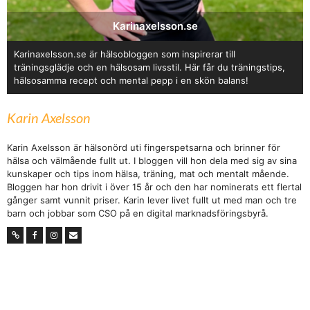
Karinaxelsson.se
Karinaxelsson.se är hälsobloggen som inspirerar till
träningsglädje och en hälsosam livsstil. Här får du träningstips,
hälsosamma recept och mental pepp i en skön balans!
Karin Axelsson
Karin Axelsson är hälsonörd uti fingerspetsarna och brinner för
hälsa och välmående fullt ut. I bloggen vill hon dela med sig av sina
kunskaper och tips inom hälsa, träning, mat och mentalt mående.
Bloggen har hon drivit i över 15 år och den har nominerats ett flertal
gånger samt vunnit priser. Karin lever livet fullt ut med man och tre
barn och jobbar som CSO på en digital marknadsföringsbyrå.