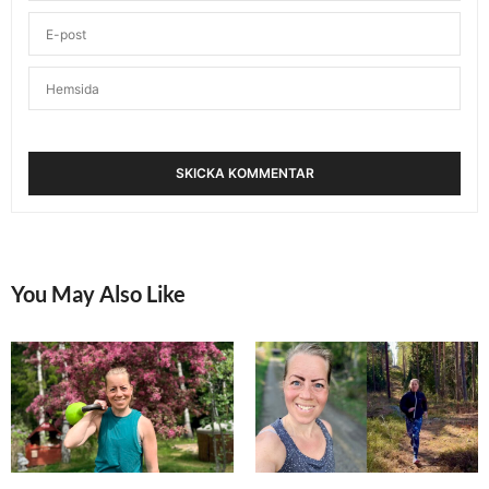
köra vet eller så.. Skottkärra ska det vara
annars får det kvitta..
JUNI 10, 2019 KL. 7:39 F M
KARIN - FITNESSOCHHÄLSA
SKRIVER:
Tänk vad skönt det är att orka med sådant!!
JUNI 10, 2019 KL. 7:43 F M
You May Also Like