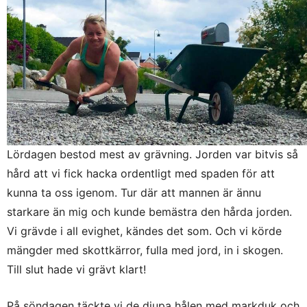
Lördagen bestod mest av grävning. Jorden var bitvis så
hård att vi fick hacka ordentligt med spaden för att
kunna ta oss igenom. Tur där att mannen är ännu
starkare än mig och kunde bemästra den hårda jorden.
Vi grävde i all evighet, kändes det som. Och vi körde
mängder med skottkärror, fulla med jord, in i skogen.
Till slut hade vi grävt klart!
På söndagen täckte vi de djupa hålen med markduk och