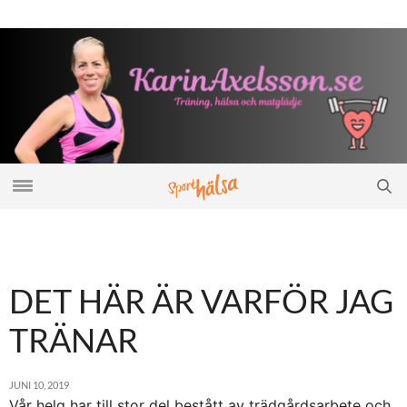
DET HÄR ÄR VARFÖR JAG
TRÄNAR
JUNI 10, 2019
Vår helg har till stor del bestått av trädgårdsarbete och