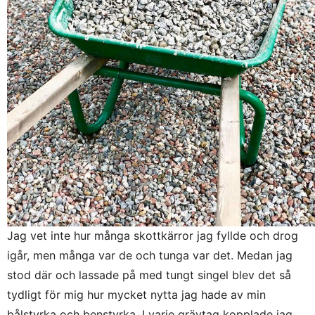
Jag vet inte hur många skottkärror jag fyllde och drog
igår, men många var de och tunga var det. Medan jag
stod där och lassade på med tungt singel blev det så
tydligt för mig hur mycket nytta jag hade av min
bålstyrka och benstyrka. I varje grävtag kopplade jag