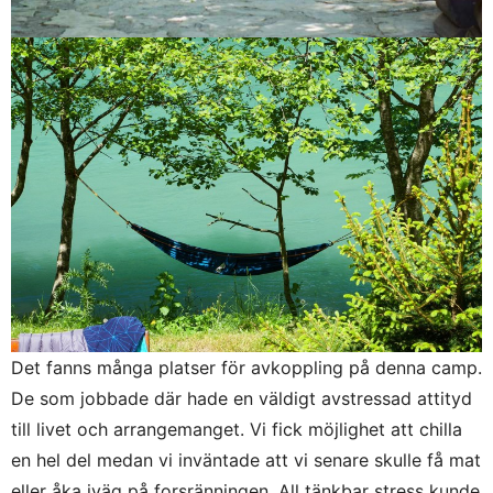
Det fanns många platser för avkoppling på denna camp.
De som jobbade där hade en väldigt avstressad attityd
till livet och arrangemanget. Vi fick möjlighet att chilla
en hel del medan vi inväntade att vi senare skulle få mat
eller åka iväg på forsränningen. All tänkbar stress kunde