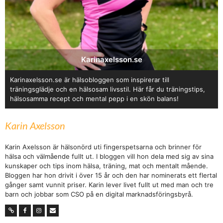
Karinaxelsson.se
Karinaxelsson.se är hälsobloggen som inspirerar till
träningsglädje och en hälsosam livsstil. Här får du träningstips,
hälsosamma recept och mental pepp i en skön balans!
Karin Axelsson
Karin Axelsson är hälsonörd uti fingerspetsarna och brinner för
hälsa och välmående fullt ut. I bloggen vill hon dela med sig av sina
kunskaper och tips inom hälsa, träning, mat och mentalt mående.
Bloggen har hon drivit i över 15 år och den har nominerats ett flertal
gånger samt vunnit priser. Karin lever livet fullt ut med man och tre
barn och jobbar som CSO på en digital marknadsföringsbyrå.