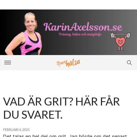
VAD ÄR GRIT? HÄR FÅR
DU SVARET.
FEBRUARI 6, 2025
Det talas en hel del om grit. Jag hörde om det senast