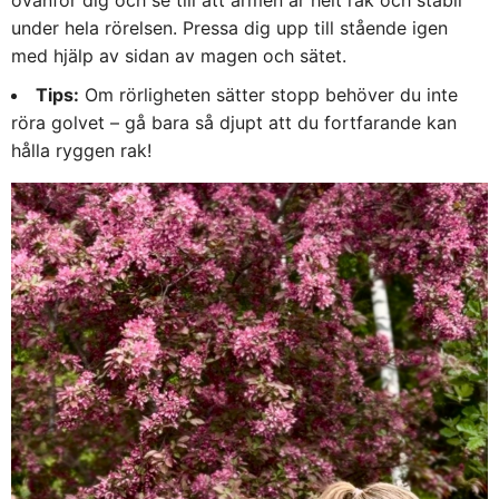
ovanför dig och se till att armen är helt rak och stabil
under hela rörelsen. Pressa dig upp till stående igen
med hjälp av sidan av magen och sätet.
Tips:
Om rörligheten sätter stopp behöver du inte
röra golvet – gå bara så djupt att du fortfarande kan
hålla ryggen rak!