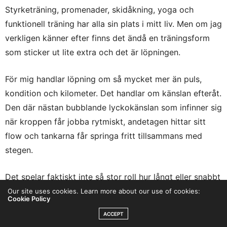
Styrketräning, promenader, skidåkning, yoga och
funktionell träning har alla sin plats i mitt liv. Men om jag
verkligen känner efter finns det ändå en träningsform
som sticker ut lite extra och det är löpningen.
För mig handlar löpning om så mycket mer än puls,
kondition och kilometer. Det handlar om känslan efteråt.
Den där nästan bubblande lyckokänslan som infinner sig
när kroppen får jobba rytmiskt, andetagen hittar sitt
flow och tankarna får springa fritt tillsammans med
stegen.
Det spelar faktiskt inte så stor roll hur långt eller snabbt
jag springer. Effekten kommer ändå. Jag känner mig
Our site uses cookies. Learn more about our use of cookies:
Cookie Policy
gladare, lättare och mer harmonisk efter ett löppass.
ACCEPT
Som om någon skruvat upp ljuset lite inombords.