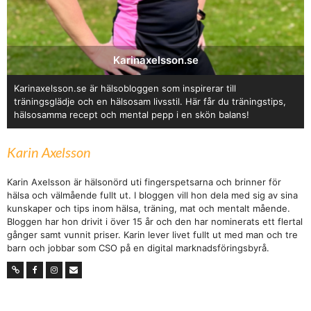
Karinaxelsson.se
Karinaxelsson.se är hälsobloggen som inspirerar till
träningsglädje och en hälsosam livsstil. Här får du träningstips,
hälsosamma recept och mental pepp i en skön balans!
Karin Axelsson
Karin Axelsson är hälsonörd uti fingerspetsarna och brinner för
hälsa och välmående fullt ut. I bloggen vill hon dela med sig av sina
kunskaper och tips inom hälsa, träning, mat och mentalt mående.
Bloggen har hon drivit i över 15 år och den har nominerats ett flertal
gånger samt vunnit priser. Karin lever livet fullt ut med man och tre
barn och jobbar som CSO på en digital marknadsföringsbyrå.