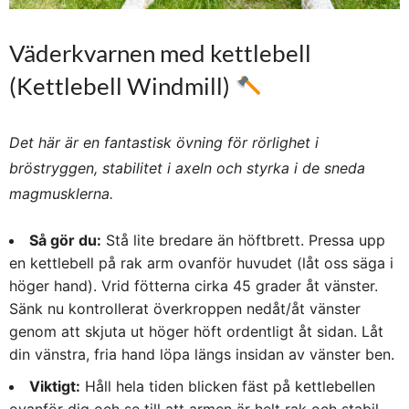
Väderkvarnen med kettlebell
(Kettlebell Windmill)
Det här är en fantastisk övning för rörlighet i
bröstryggen, stabilitet i axeln och styrka i de sneda
magmusklerna.
Så gör du:
Stå lite bredare än höftbrett. Pressa upp
en kettlebell på rak arm ovanför huvudet (låt oss säga i
höger hand). Vrid fötterna cirka 45 grader åt vänster.
Sänk nu kontrollerat överkroppen nedåt/åt vänster
genom att skjuta ut höger höft ordentligt åt sidan. Låt
din vänstra, fria hand löpa längs insidan av vänster ben.
Viktigt:
Håll hela tiden blicken fäst på kettlebellen