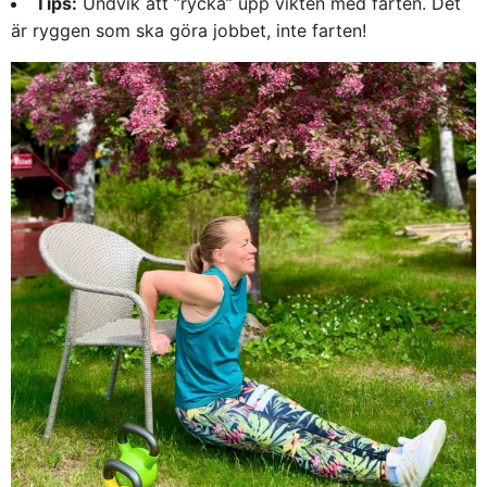
Tips:
Undvik att ”rycka” upp vikten med farten. Det
är ryggen som ska göra jobbet, inte farten!