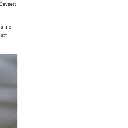
 Oavsett
alltid
 att