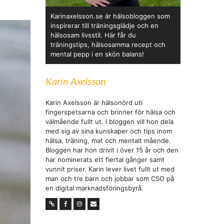
Karinaxelsson.se är hälsobloggen som
inspirerar till träningsglädje och en
hälsosam livsstil. Här får du
träningstips, hälsosamma recept och
mental pepp i en skön balans!
Karin Axelsson
Karin Axelsson är hälsonörd uti
fingerspetsarna och brinner för hälsa och
välmående fullt ut. I bloggen vill hon dela
med sig av sina kunskaper och tips inom
hälsa, träning, mat och mentalt mående.
Bloggen har hon drivit i över 15 år och den
har nominerats ett flertal gånger samt
vunnit priser. Karin lever livet fullt ut med
man och tre barn och jobbar som CSO på
en digital marknadsföringsbyrå.