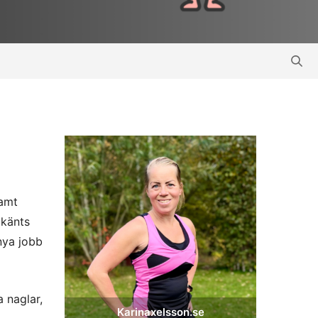
samt
 känts
nya jobb
a naglar,
Karinaxelsson.se