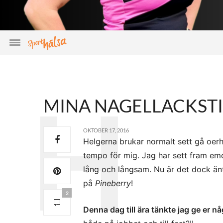
MINA NAGELLACKSTI
OKTOBER 17, 2016
Helgerna brukar normalt sett gå oerh
tempo för mig. Jag har sett fram e
lång och långsam. Nu är det dock änt
på
Pineberry
!
2
Denna dag till ära tänkte jag ge er n