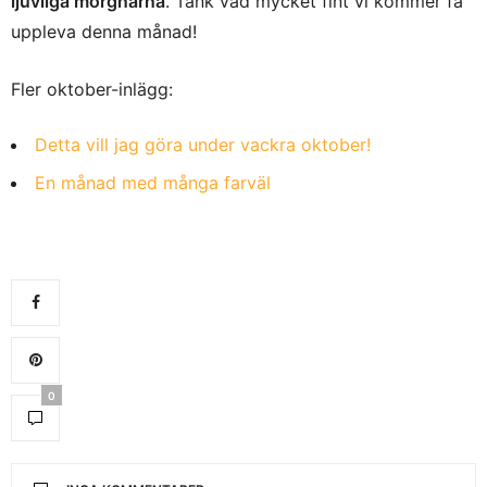
ljuvliga morgnarna
. Tänk vad mycket fint vi kommer få
uppleva denna månad!
Fler oktober-inlägg:
Detta vill jag göra under vackra oktober!
En månad med många farväl
0