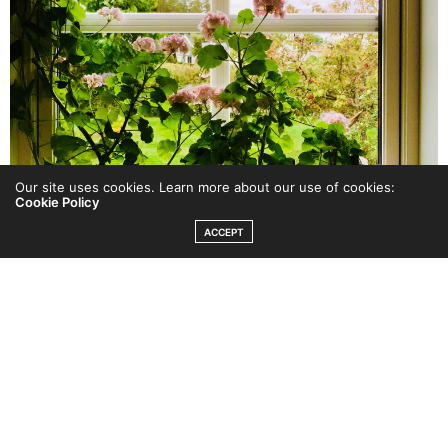
Our site uses cookies. Learn more about our use of cookies:
Cookie Policy
ACCEPT
Så närmar sig klockan 06:30 och det är dags för att
snöra på mig löparskorna och ge mig iväg. Där ute har
himlen ljusnat något, men allt är fortfarande stilla och
tyst. Jag springer långsamt med löparryggsäcken på