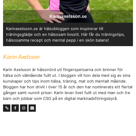
Karinaxelsson.se
Karinaxelsson.se är hälsobloggen som inspirerar till
träningsglädje och en hälsosam livsstil. Här får du träningstips,
hälsosamma recept och mental pepp i en skön balans!
Karin Axelsson
Karin Axelsson är hälsonörd uti fingerspetsarna och brinner för
hälsa och välmående fullt ut. I bloggen vill hon dela med sig av sina
kunskaper och tips inom hälsa, träning, mat och mentalt mående.
Bloggen har hon drivit i över 15 år och den har nominerats ett flertal
gånger samt vunnit priser. Karin lever livet fullt ut med man och tre
barn och jobbar som CSO på en digital marknadsföringsbyrå.