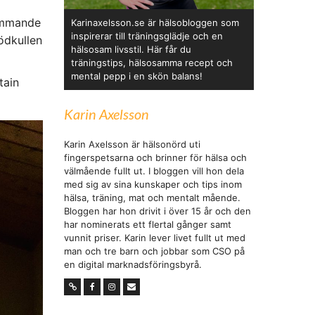
kommande
Karinaxelsson.se är hälsobloggen som
inspirerar till träningsglädje och en
ödkullen
hälsosam livsstil. Här får du
träningstips, hälsosamma recept och
mental pepp i en skön balans!
tain
Karin Axelsson
Karin Axelsson är hälsonörd uti
fingerspetsarna och brinner för hälsa och
välmående fullt ut. I bloggen vill hon dela
med sig av sina kunskaper och tips inom
hälsa, träning, mat och mentalt mående.
Bloggen har hon drivit i över 15 år och den
har nominerats ett flertal gånger samt
vunnit priser. Karin lever livet fullt ut med
man och tre barn och jobbar som CSO på
en digital marknadsföringsbyrå.