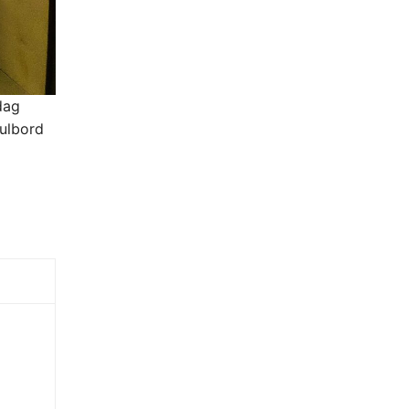
dag
julbord