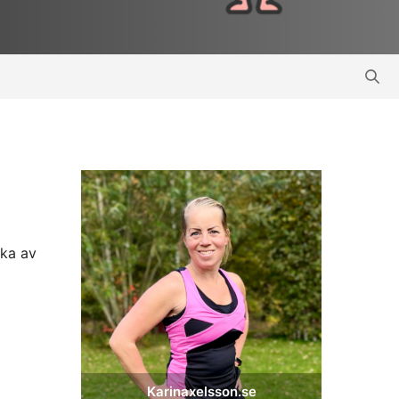
cka av
Karinaxelsson.se