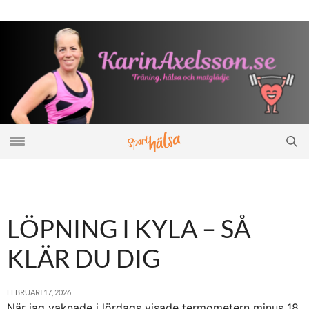
LÖPNING I KYLA – SÅ
KLÄR DU DIG
FEBRUARI 17, 2026
När jag vaknade i lördags visade termometern minus 18.