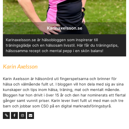
Karinaxelsson.se
Karinaxelsson.se är hälsobloggen som inspirerar till
träningsglädje och en hälsosam livsstil. Här får du träningstips,
hälsosamma recept och mental pepp i en skön balans!
Karin Axelsson
Karin Axelsson är hälsonörd uti fingerspetsarna och brinner för
hälsa och välmående fullt ut. I bloggen vill hon dela med sig av sina
kunskaper och tips inom hälsa, träning, mat och mentalt mående.
Bloggen har hon drivit i över 15 år och den har nominerats ett flertal
gånger samt vunnit priser. Karin lever livet fullt ut med man och tre
barn och jobbar som CSO på en digital marknadsföringsbyrå.