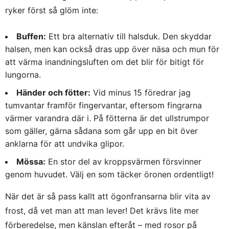
ryker först så glöm inte:
Buffen:
Ett bra alternativ till halsduk. Den skyddar
halsen, men kan också dras upp över näsa och mun för
att värma inandningsluften om det blir för bitigt för
lungorna.
Händer och fötter:
Vid minus 15 föredrar jag
tumvantar framför fingervantar, eftersom fingrarna
värmer varandra där i. På fötterna är det ullstrumpor
som gäller, gärna sådana som går upp en bit över
anklarna för att undvika glipor.
Mössa:
En stor del av kroppsvärmen försvinner
genom huvudet. Välj en som täcker öronen ordentligt!
När det är så pass kallt att ögonfransarna blir vita av
frost, då vet man att man lever! Det krävs lite mer
förberedelse, men känslan efteråt – med rosor på