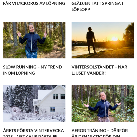
FÅR VI LYCKORUS AV LÖPNING
GLÄDJEN I ATT SPRINGA I
LÖPLOPP
SLOW RUNNING – NY TREND
VINTERSOLSTÅNDET – NÄR
INOM LÖPNING
LJUSET VÄNDER!
ÅRETS FÖRSTA VINTERVECKA
AEROB TRÄNING – DÄRFÖR
2025 – VECKANS BÄSTA ♥
ÄR DEN VIKTIG FÖR DIN