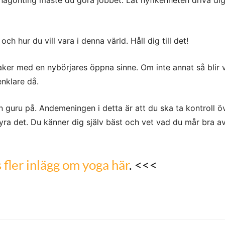
någonting måste du göra jobbet. Låt nyfikenheten driva dig t
ch hur du vill vara i denna värld. Håll dig till det!
aker med en nybörjares öppna sinne. Om inte annat så blir
nklare då.
en guru på. Andemeningen i detta är att du ska ta kontroll öv
yra det. Du känner dig själv bäst och vet vad du mår bra av
 fler inlägg om yoga här
. <<<