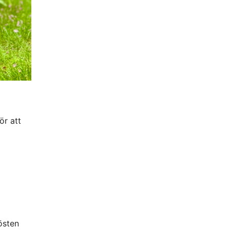
ör att
östen