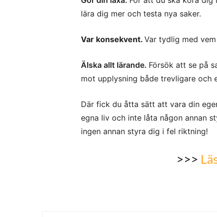
Gör din läxa.
För att du ska köra dig 
lära dig mer och testa nya saker.
Var konsekvent.
Var tydlig med vem o
Älska allt lärande.
Försök att se på s
mot upplysning både trevligare och e
Där fick du åtta sätt att vara din eg
egna liv och inte låta någon annan st
ingen annan styra dig i fel riktning!
>>>
Läs