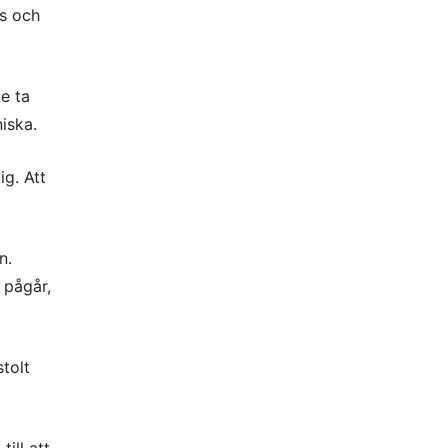
as och
e ta
iska.
ig. Att
n.
 pågår,
stolt