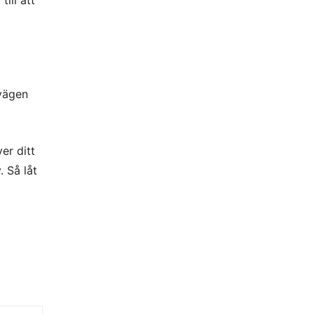
ill att
 vägen
er ditt
. Så låt