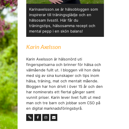
Karinaxelsson.se är hälsobloggen som
inspirerar till träningsglädje och en
hälsosam livsstil. Här får du
träningstips, hälsosamma recept och
mental pepp i en skön balans!
Karin Axelsson
Karin Axelsson är hälsonörd uti
fingerspetsarna och brinner för hälsa och
välmående fullt ut. I bloggen vill hon dela
med sig av sina kunskaper och tips inom
hälsa, träning, mat och mentalt mående.
Bloggen har hon drivit i över 15 år och den
har nominerats ett flertal gånger samt
vunnit priser. Karin lever livet fullt ut med
man och tre barn och jobbar som CSO på
en digital marknadsföringsbyrå.