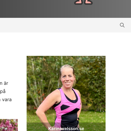
n är
 på
a vara
Karinaxelsson.se