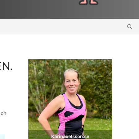
EN.
och
Karinaxelsson.se