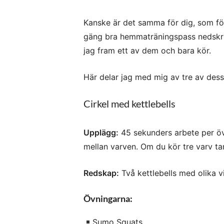
Kanske är det samma för dig, som för 
gäng bra hemmaträningspass nedskriv
jag fram ett av dem och bara kör.
Här delar jag med mig av tre av de
Cirkel med kettlebells
Upplägg:
45 sekunders arbete per ö
mellan varven. Om du kör tre
varv ta
Redskap:
Två kettlebells med olika v
Övningarna:
Sumo Squats