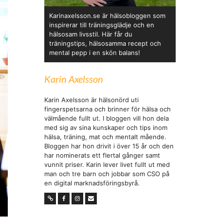
Karinaxelsson.se är hälsobloggen som
inspirerar till träningsglädje och en
hälsosam livsstil. Här får du
träningstips, hälsosamma recept och
mental pepp i en skön balans!
Karin Axelsson
Karin Axelsson är hälsonörd uti
fingerspetsarna och brinner för hälsa och
välmående fullt ut. I bloggen vill hon dela
med sig av sina kunskaper och tips inom
hälsa, träning, mat och mentalt mående.
Bloggen har hon drivit i över 15 år och den
har nominerats ett flertal gånger samt
vunnit priser. Karin lever livet fullt ut med
man och tre barn och jobbar som CSO på
en digital marknadsföringsbyrå.