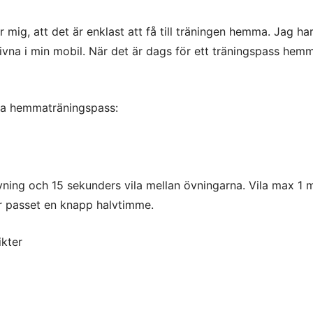
mig, att det är enklast att få till träningen hemma. Jag har
na i min mobil. När det är dags för ett träningspass hemm
ssa hemmaträningspass:
vning och
15 sekunders vila mellan övningarna. Vila m
ax 1 
r passet en knapp halvtimme.
ikter