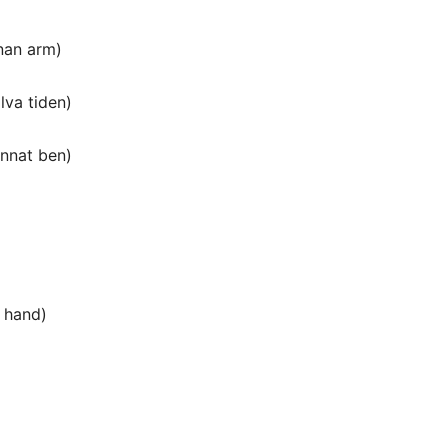
nan arm)
lva tiden)
annat ben)
 hand)