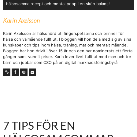
hälsosamma recept och mental pepp i en skön balans!
Karin Axelsson
Karin Axelsson är hälsonörd uti fingerspetsarna och brinner för
hälsa och välmående fullt ut. I bloggen vill hon dela med sig av sina
kunskaper och tips inom hälsa, träning, mat och mentalt mående.
Bloggen har hon drivit i över 15 år och den har nominerats ett flertal
gånger samt vunnit priser. Karin lever livet fullt ut med man och tre
barn och jobbar som CSO på en digital marknadsföringsbyrå.
7 TIPS FÖR EN