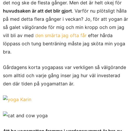
det nog ske de flesta gånger. Men det är helt okej för
huvudsaken är att det blir gjort
. Varför nu plötsligt hålla
på med detta flera gånger i veckan? Jo, för att yogan är
så galet välgörande för mig och min kropp och om jag
vill bli av med
den smärta jag ofta får
efter hårda
löppass och tung benträning måste jag sköta min yoga
bra.
Gårdagens korta yogapass var verkligen så välgörande
som alltid och varje gång inser jag hur väl investerad
den där tiden på yogamattan är.
Att ha yogamattan framme i vardagsrummet är bra av