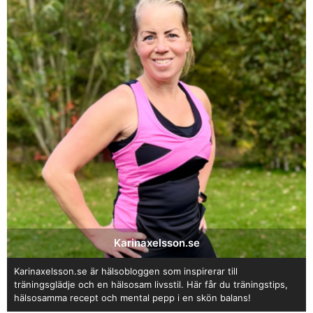
skulle slippa tänka på ekonomisk trygghet,
andras förväntningar o.s.v. För om du vet det kan
du lägga en plan för hur du kan ta dig dit, även
om det kan innebära att det tar ett tag innan du
är där. Om du fortfarande är förvirrad är mitt tips
att satsa på en sak i taget och testa det fullt ut
innan du ändrar riktning, om du känner att det
första inte var rätt.
Stort lycka till med ditt val! Kram
JANUARI 2, 2016 KL. 8:23 E M
Karinaxelsson.se
Karinaxelsson.se är hälsobloggen som inspirerar till
träningsglädje och en hälsosam livsstil. Här får du träningstips,
hälsosamma recept och mental pepp i en skön balans!