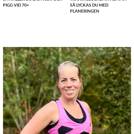
JESSICA CLARÉN
SKRIVER:
PIGG VID 70+
SÅ LYCKAS DU MED
PLANERINGEN
Heja dig Karin!
NOVEMBER 2, 2015 KL. 9:48 F M
KARIN - FITNESSOCHHÄLSA
SKRIVER:
Åh, tack!
NOVEMBER 2, 2015 KL. 9:54 F M
EMMI I BARCELONA - EXPLORISTA.SE
SKRIVER:
Heja! Så spännande, jag tycker du gör helt rätt!
Och då får du ju dessutom tid att satsa på både
familjen och eget företag samtidigt, kan det bli
bättre?
NOVEMBER 2, 2015 KL. 11:54 E M
KARIN - FITNESSOCHHÄLSA
SKRIVER:
Jag instämmer. Det kunde faktiskt inte bli bättre
för mig just nu i livet!
NOVEMBER 3, 2015 KL. 7:52 F M