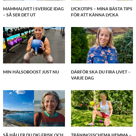
NOVEMBER 1, 2015 KL. 7:54 E M
MAMMALIVET I SVERIGE IDAG
LYCKOTIPS – MINA BÄSTA TIPS
– SÅ SER DET UT
FÖR ATT KÄNNA LYCKA
KARIN - FITNESSOCHHÄLSA
SKRIVER:
Du tänker klokt du. Hoppas att du lyckad med
det du vill!
NOVEMBER 1, 2015 KL. 8:07 E M
CECILIA
SKRIVER:
Grattis!! Klokt att följa sitt hjärta men kan givetvis
finnas en rädsla i det med!
MIN HÄLSOBOOST JUST NU
DÄRFÖR SKA DU FIRA LIVET –
Lycka till det kommer att gå kanon!!!
VARJE DAG
Kram Cia
NOVEMBER 1, 2015 KL. 9:42 E M
KARIN - FITNESSOCHHÄLSA
SKRIVER:
Tack så mycket!
Kram tillbaka!
NOVEMBER 1, 2015 KL. 9:49 E M
SÅ HÅLLER DU DIG FRISK OCH
TRÄNINGSSCHEMA HEMMA –