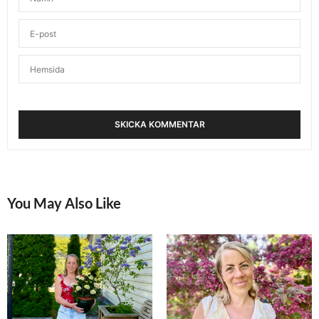
Grymma Karin, så modigt och så rätt! Hjärtat och
magkänslan är också mina vägvisare i livet, det blir
liksom alltid bra då även fast det också kan
generera en del oro mellan varven. Men det ingår
liksom
Lycka till med första arbetsdagen imorgon, heja!
NOVEMBER 1, 2015 KL. 3:50 E M
KARIN - FITNESSOCHHÄLSA
SKRIVER:
Tack så mycket!
Kram
NOVEMBER 1, 2015 KL. 5:38 E M
You May Also Like
CILLA
SKRIVER:
Så modigt! Det är ju svårt att våga vara modig och
lyssna till sitt hjärta ibland (särskilt när det finns
andra människor iblandade). Jag tror ändå att det
blir bra om en lyssnar inåt och vågar tro på sin
egen förmåga. Mitt hjärta säger mig att jag i n t e
vill gå tillbaka till mitt lärarjobb på heltid, och jag
hoppas att jag ser till att göra verklighet av det.