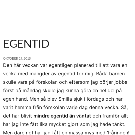
för att lyckas komma in på den väg du vill.
Min drivkraft i det mesta här i livet ligger mycket i
huruvida det känns i magen och om jag är säker
på känslan där är jag beredd att kämpa hårt för
att lyckas med det jag vill. Eftersom jag har
jobbat med digitala medier och SEO väldigt
EGENTID
mycket tidigare kunde jag pusha för det när jag
sökte den typen av roller. Men jag sökte även
försäljningschefsroller parallellt för att ha en
säkerhet utifall att.
OKTOBER 29, 2015
Den här veckan var egentligen planerad till att vara en
Det jag kan råda dig till är att söka många
tjänster, men bara sådana som är relevanta och
vecka med mängder av egentid för mig. Båda barnen
som du känner är i linje med din utbildning.
Annars finns det alltid andra som har mer
skulle vara på förskolan och eftersom jag börjar jobba
relevant erfarenhet. Var aktiv på LinkedIn och i
först på måndag skulle jag kunna göra en hel del på
andra nätverk för att få nys om tjänster den
vägen eller via kontakter bli tipsad om något.
egen hand. Men så blev Smilla sjuk i lördags och har
Men var inte för hård för dig själv! Det ÄR jätte
varit hemma från förskolan varje dag denna vecka. Så,
svårt att komma in i en bransch när man inte har
det har blivit
mindre egentid än väntat
och framför allt
jobbat inom den tidigare. Fundera på om det
finns andra jobb, som är lättare för dig att få just
har jag inte fått lika mycket gjort som jag hade tänkt.
nu, men som är ett steg på vägen till det jobb du
Men däremot har jag fått en massa mys med 1-åringen!
helst vill ha.