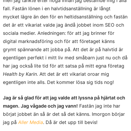
men jag tänkte efter noga innan jag bestämde mig i alla
fall. Fastän lönen i en halvtidsanställning är långt
mycket lägre än den för en heltidsanställning och fastän
det är ett vikariat valde jag ändå jobbet inom SEO och
sociala medier. Anledningen: för att jag brinner för
digital marknadsföring och för att företaget känns
grymt spännande att jobba på. Att det är på halvtid är
egentligen perfekt i mitt liv med småbarn just nu och då
har jag också lite tid för att satsa på mitt egna företag
Health by Karin
. Att det är ett vikariat oroar mig
egentligen inte alls. Det kommer lösa sig tids nog!
Jag är så glad för att jag valde att lyssna på hjärtat och
magen. Jag vågade och jag vann!
Fastän jag inte har
börjat jobbet än så är det så det känns. Imorgon börjar
jag på
Aller Media
. Då är det upp till bevis!