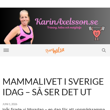
MAMMALIVET I SVERIGE
IDAG – SÅ SER DET UT
JUNI 1, 2026
Igår firade vi Morsdag – en dag för att uppmärksamma