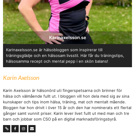
Karinaxelsson.se
Karinaxelsson.se är hälsobloggen som inspirerar till
träningsglädje och en hälsosam livsstil. Här får du träningstips,
hälsosamma recept och mental pepp i en skön balans!
Karin Axelsson
Karin Axelsson är hälsonörd uti fingerspetsarna och brinner för
hälsa och välmående fullt ut. I bloggen vill hon dela med sig av sina
kunskaper och tips inom hälsa, träning, mat och mentalt mående.
Bloggen har hon drivit i över 15 år och den har nominerats ett flertal
gånger samt vunnit priser. Karin lever livet fullt ut med man och tre
barn och jobbar som CSO på en digital marknadsföringsbyrå.