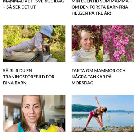
MAMMALIVET I SVERIGE IDAG
MIN EGENTID SOM MAMMA –
– SÅ SER DET UT
OM DEN FÖRSTA BARNFRIA
HELGEN PÅ TRE ÅR!
SÅ BLIR DU EN
FAKTA OM MAMMOR OCH
TRÄNINGSFÖREBILD FÖR
NÅGRA TANKAR PÅ
DINA BARN
MORSDAG