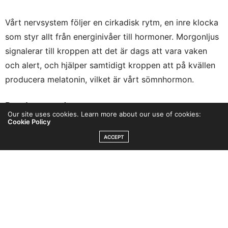
Vårt nervsystem följer en cirkadisk rytm, en inre klocka
som styr allt från energinivåer till hormoner. Morgonljus
signalerar till kroppen att det är dags att vara vaken
och alert, och hjälper samtidigt kroppen att på kvällen
producera melatonin, vilket är vårt sömnhormon.
Resultatet av det ger:
Our site uses cookies. Learn more about our use of cookies:
Cookie Policy
Bättre sömnkvalitet
ACCEPT
Djupare återhämtning
Stabilare energinivåer
God sömn ger ett starkare immunförsvar, friskare hjärna
och långsammare åldrande.
Stärker immunförsvaret & skelettet