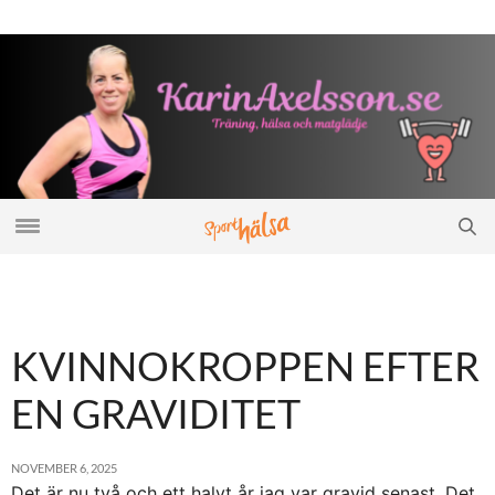
KVINNOKROPPEN EFTER
EN GRAVIDITET
NOVEMBER 6, 2025
Det är nu två och ett halvt år jag var gravid senast. Det