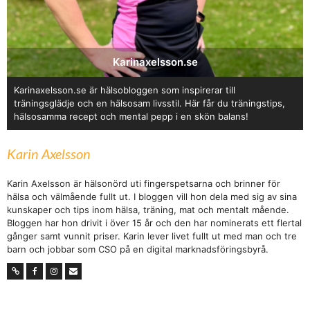
Karinaxelsson.se
Karinaxelsson.se är hälsobloggen som inspirerar till
träningsglädje och en hälsosam livsstil. Här får du träningstips,
hälsosamma recept och mental pepp i en skön balans!
Karin Axelsson
Karin Axelsson är hälsonörd uti fingerspetsarna och brinner för
hälsa och välmående fullt ut. I bloggen vill hon dela med sig av sina
kunskaper och tips inom hälsa, träning, mat och mentalt mående.
Bloggen har hon drivit i över 15 år och den har nominerats ett flertal
gånger samt vunnit priser. Karin lever livet fullt ut med man och tre
barn och jobbar som CSO på en digital marknadsföringsbyrå.