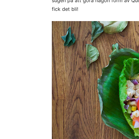
sugen på att göra någon form av Quorn
fick det bli!