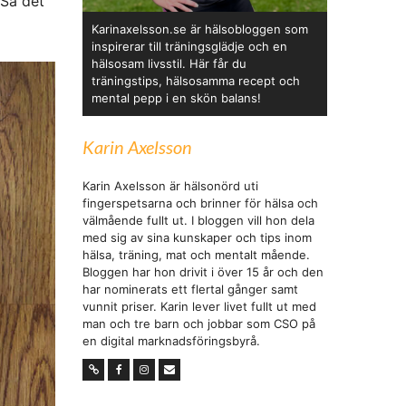
 Så det
Karinaxelsson.se är hälsobloggen som
inspirerar till träningsglädje och en
hälsosam livsstil. Här får du
träningstips, hälsosamma recept och
mental pepp i en skön balans!
Karin Axelsson
Karin Axelsson är hälsonörd uti
fingerspetsarna och brinner för hälsa och
välmående fullt ut. I bloggen vill hon dela
med sig av sina kunskaper och tips inom
hälsa, träning, mat och mentalt mående.
Bloggen har hon drivit i över 15 år och den
har nominerats ett flertal gånger samt
vunnit priser. Karin lever livet fullt ut med
man och tre barn och jobbar som CSO på
en digital marknadsföringsbyrå.