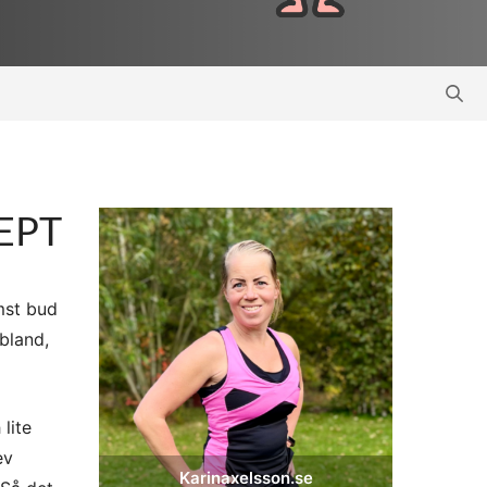
EPT
ämst bud
bland,
lite
ev
Karinaxelsson.se