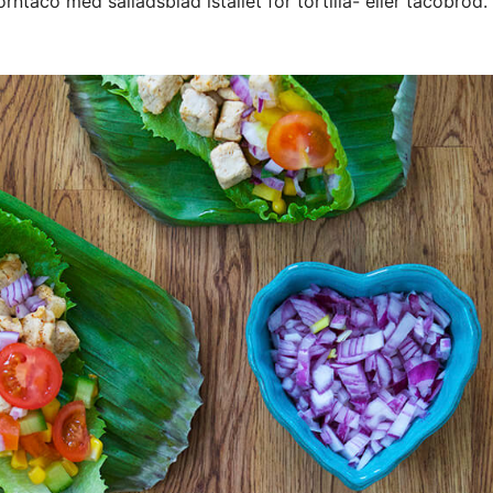
taco med salladsblad istället för tortilla- eller tacobröd.