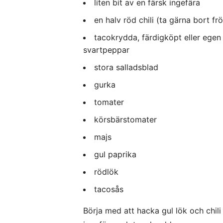
liten bit av en färsk ingefära
en halv röd chili (ta gärna bort frö
tacokrydda, färdigköpt eller egen
svartpeppar
stora salladsblad
gurka
tomater
körsbärstomater
majs
gul paprika
rödlök
tacosås
Börja med att hacka gul lök och chil