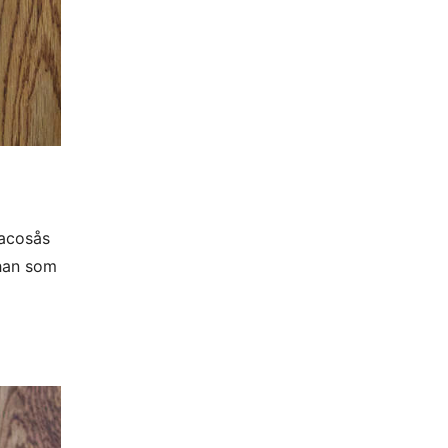
tacosås
 han som