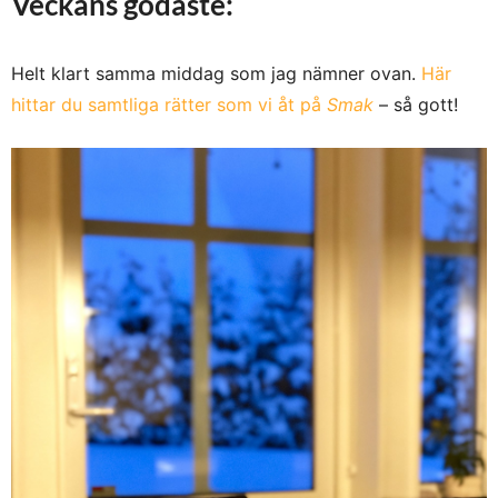
Veckans godaste:
Helt klart samma middag som jag nämner ovan.
Här
hittar du samtliga rätter som vi åt på
Smak
– så gott!