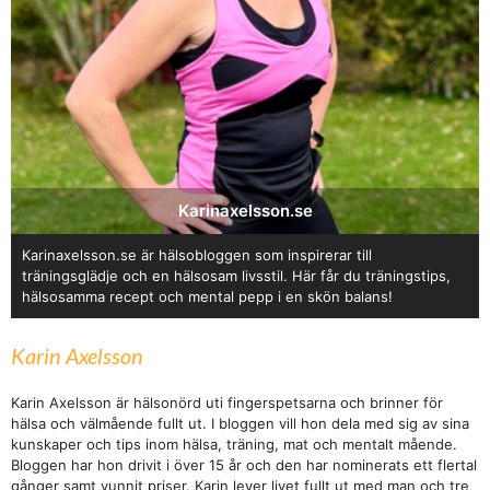
Karinaxelsson.se
Karinaxelsson.se är hälsobloggen som inspirerar till
träningsglädje och en hälsosam livsstil. Här får du träningstips,
hälsosamma recept och mental pepp i en skön balans!
Karin Axelsson
Karin Axelsson är hälsonörd uti fingerspetsarna och brinner för
hälsa och välmående fullt ut. I bloggen vill hon dela med sig av sina
kunskaper och tips inom hälsa, träning, mat och mentalt mående.
Bloggen har hon drivit i över 15 år och den har nominerats ett flertal
gånger samt vunnit priser. Karin lever livet fullt ut med man och tre