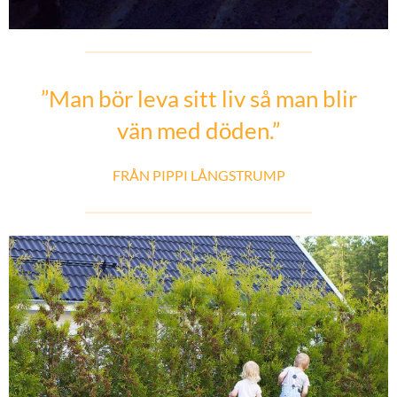
”Man bör leva sitt liv så man blir
vän med döden.”
FRÅN PIPPI LÅNGSTRUMP