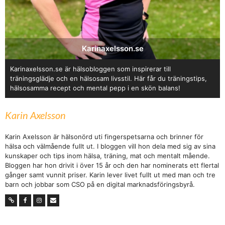
Karinaxelsson.se
Karinaxelsson.se är hälsobloggen som inspirerar till
träningsglädje och en hälsosam livsstil. Här får du träningstips,
hälsosamma recept och mental pepp i en skön balans!
Karin Axelsson
Karin Axelsson är hälsonörd uti fingerspetsarna och brinner för
hälsa och välmående fullt ut. I bloggen vill hon dela med sig av sina
kunskaper och tips inom hälsa, träning, mat och mentalt mående.
Bloggen har hon drivit i över 15 år och den har nominerats ett flertal
gånger samt vunnit priser. Karin lever livet fullt ut med man och tre
barn och jobbar som CSO på en digital marknadsföringsbyrå.