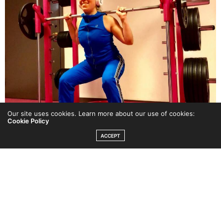
Our site uses cookies. Learn more about our use of cookies:
Cookie Policy
ACCEPT
Veckans träning:
Måndag:
Innebandy!
Tisdag:
Bilderna i detta inlägg visar mitt träningspass p
å
Rosa Skrot
denna morgon. Så kul att gå loss bland vik