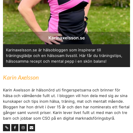
Karinaxelsson.se
Karinaxelsson.se är hälsobloggen som inspirerar till
träningsglädje och en hälsosam livsstil. Här får du träningstips,
hälsosamma recept och mental pepp i en skön balans!
Karin Axelsson
Karin Axelsson är hälsonörd uti fingerspetsarna och brinner för
hälsa och välmående fullt ut. I bloggen vill hon dela med sig av sina
kunskaper och tips inom hälsa, träning, mat och mentalt mående.
Bloggen har hon drivit i över 15 år och den har nominerats ett flertal
gånger samt vunnit priser. Karin lever livet fullt ut med man och tre
barn och jobbar som CSO på en digital marknadsföringsbyrå.