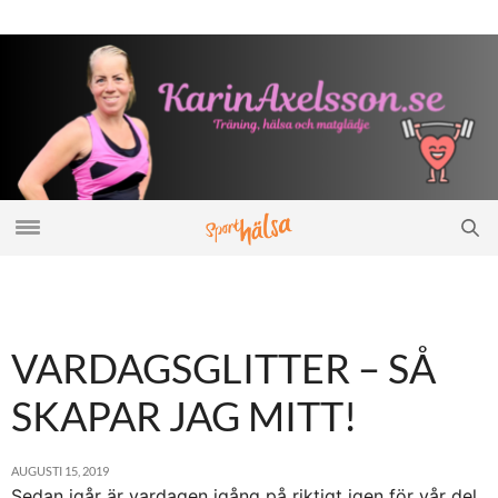
VARDAGSGLITTER – SÅ
SKAPAR JAG MITT!
AUGUSTI 15, 2019
Sedan igår är vardagen igång på riktigt igen för vår del.