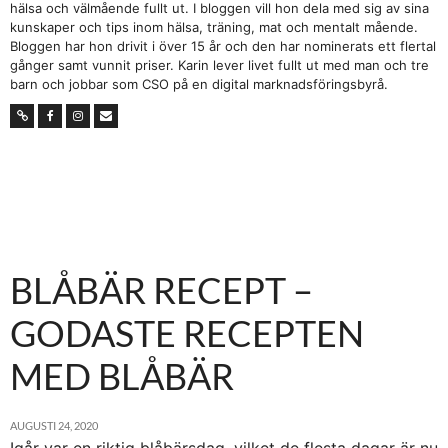
hälsa och välmående fullt ut. I bloggen vill hon dela med sig av sina
kunskaper och tips inom hälsa, träning, mat och mentalt mående.
Bloggen har hon drivit i över 15 år och den har nominerats ett flertal
gånger samt vunnit priser. Karin lever livet fullt ut med man och tre
barn och jobbar som CSO på en digital marknadsföringsbyrå.
BLÅBÄR RECEPT –
GODASTE RECEPTEN
MED BLÅBÄR
AUGUSTI 24, 2020
Igår var en riktig blåbärsdag, vilket de flesta dagar är nu