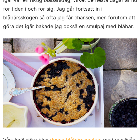
för tiden i och för sig. Jag går fortsatt in i
blåbärsskogen så ofta jag får chansen, men förutom att
göra det igår bakade jag också en smulpaj med blåbär.
Vårt kvällsfika blev
denna blåbärssmulpaj
med vaniljsås