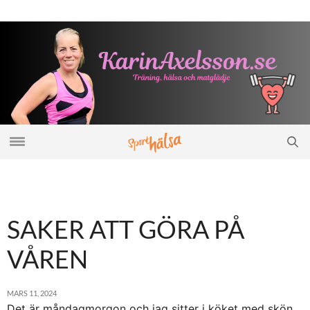
SAKER ATT GÖRA PÅ
VÅREN
MARS 11, 2024
Det är måndagmorgon och jag sitter i köket med skön