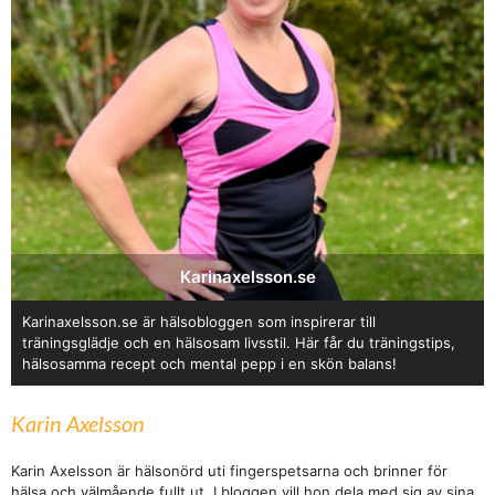
Karinaxelsson.se
Karinaxelsson.se är hälsobloggen som inspirerar till
träningsglädje och en hälsosam livsstil. Här får du träningstips,
hälsosamma recept och mental pepp i en skön balans!
Karin Axelsson
Karin Axelsson är hälsonörd uti fingerspetsarna och brinner för
hälsa och välmående fullt ut. I bloggen vill hon dela med sig av sina