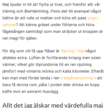
Maj bjuder in till att flytta ut livet, och framför allt vår
träning och återhämtning. Finns det till exempel något
bättre än att rulla ut mattan och köra ett pass
yoga i
naturen
? Att känna gräset under fötterna och höra
fågelsången samtidigt som man sträcker ut kroppen är
ren magi för själen.
För dig som vill få upp flåset är
löpning i maj
något
alldeles extra. Luften är fortfarande krispig men solen
värmer, vilket gör löprundorna till en ren njutning
jämfört med vinterns mörka och kalla kilometer. Efteråt
kan man med fördel landa i ren
trädgårdsnjutning
– att
bara få skrota runt, påta i jorden eller dricka en kopp
kaffe mot en solvarm husvägg.
Allt det jag älskar med värdefulla maj