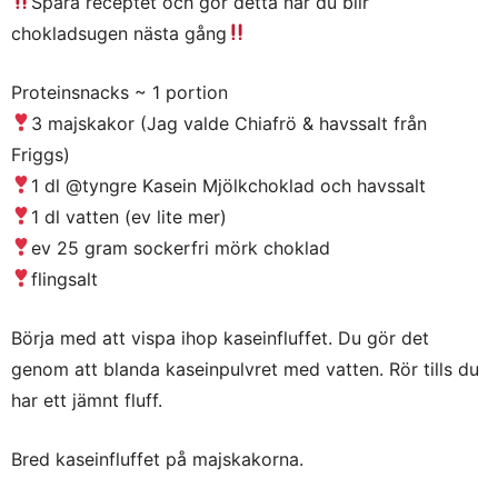
Spara receptet och gör detta när du blir
chokladsugen nästa gång
Proteinsnacks ~ 1 portion
3 majskakor (Jag valde Chiafrö & havssalt från
Friggs)
1 dl @tyngre Kasein Mjölkchoklad och havssalt
1 dl vatten (ev lite mer)
ev 25 gram sockerfri mörk choklad
flingsalt
Börja med att vispa ihop kaseinfluffet. Du gör det
genom att blanda kaseinpulvret med vatten. Rör tills du
har ett jämnt fluff.
Bred kaseinfluffet på majskakorna.