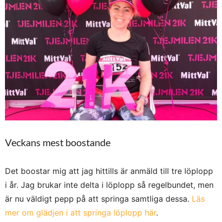
Veckans mest boostande
Det boostar mig att jag hittills är anmäld till tre löplopp
i år. Jag brukar inte delta i löplopp så regelbundet, men
är nu väldigt pepp på att springa samtliga dessa.
Läs
mer om glädjen i att springa löplopp här
.