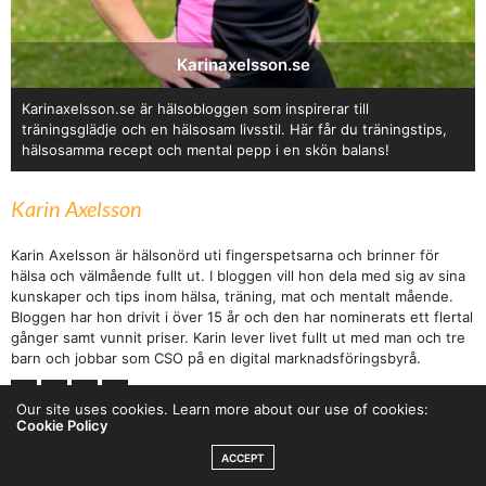
Karinaxelsson.se
Karinaxelsson.se är hälsobloggen som inspirerar till
träningsglädje och en hälsosam livsstil. Här får du träningstips,
hälsosamma recept och mental pepp i en skön balans!
Karin Axelsson
Karin Axelsson är hälsonörd uti fingerspetsarna och brinner för
hälsa och välmående fullt ut. I bloggen vill hon dela med sig av sina
kunskaper och tips inom hälsa, träning, mat och mentalt mående.
Bloggen har hon drivit i över 15 år och den har nominerats ett flertal
gånger samt vunnit priser. Karin lever livet fullt ut med man och tre
barn och jobbar som CSO på en digital marknadsföringsbyrå.
Our site uses cookies. Learn more about our use of cookies:
Cookie Policy
ACCEPT