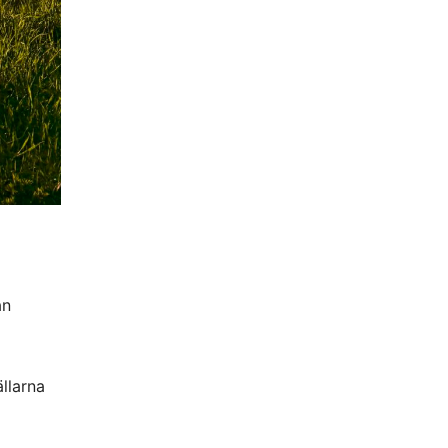
ån
ällarna