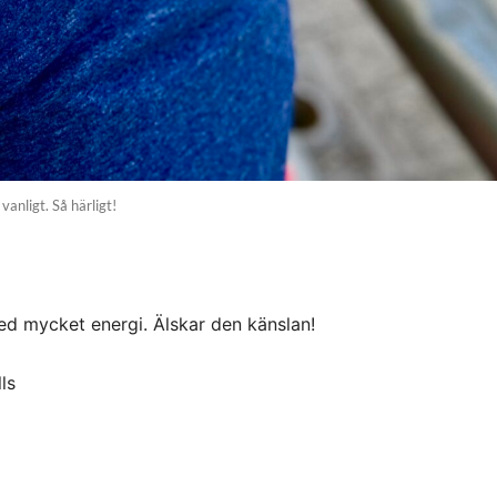
vanligt. Så härligt!
ed mycket energi. Älskar den känslan!
ls