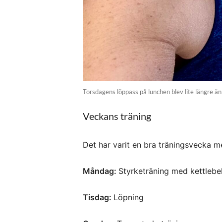
Torsdagens löppass på lunchen blev lite längre än 
Veckans träning
Det har varit en bra träningsvecka m
Måndag:
Styrketräning med kettlebel
Tisdag:
Löpning