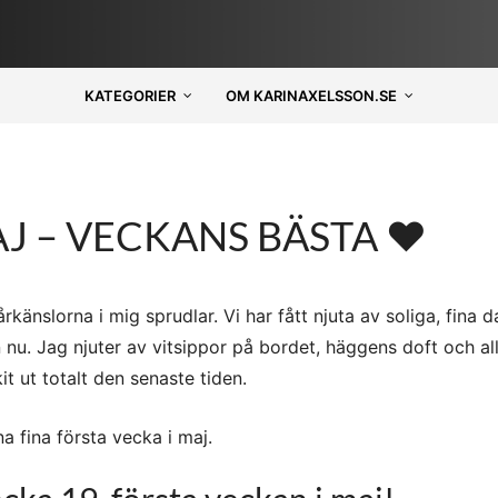
KATEGORIER
OM KARINAXELSSON.SE
AJ – VECKANS BÄSTA ♥
känslorna i mig sprudlar. Vi har fått njuta av soliga, fina 
nu. Jag njuter av vitsippor på bordet, häggens doft och al
t ut totalt den senaste tiden.
 fina första vecka i maj.