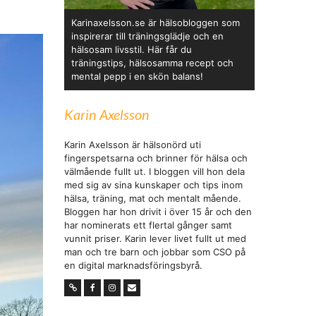
Karinaxelsson.se är hälsobloggen som
inspirerar till träningsglädje och en
hälsosam livsstil. Här får du
träningstips, hälsosamma recept och
mental pepp i en skön balans!
Karin Axelsson
Karin Axelsson är hälsonörd uti
fingerspetsarna och brinner för hälsa och
välmående fullt ut. I bloggen vill hon dela
med sig av sina kunskaper och tips inom
hälsa, träning, mat och mentalt mående.
Bloggen har hon drivit i över 15 år och den
har nominerats ett flertal gånger samt
vunnit priser. Karin lever livet fullt ut med
man och tre barn och jobbar som CSO på
en digital marknadsföringsbyrå.