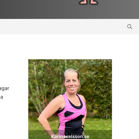
dagar
la
Karinaxelsson.se