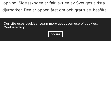
löpning. Slottsskogen är faktiskt en av Sveriges äldsta
djurparker. Den är öppen året om och gratis att besöka.
I lördags promenerade vi först i parken. Vi hade med
Our site uses cookies. Learn more about our use of cookies:
Cookie Policy
oss en av vännernas 10-åriga dotter och med henne
ACCEPT
testade vi att gå i en labyrint, gjord av häckar. Efter att
vi hade ätit lunch på ett av parkens caféer gick vi bort
till barfotaslingan.