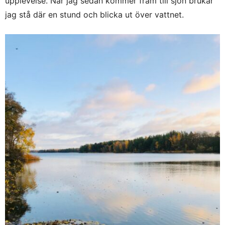
upplevelse. När jag sedan kommer fram till sjön brukar
jag stå där en stund och blicka ut över vattnet.