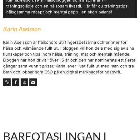
Karinaxelsson.se är hälsobloggen som inspirerar till
träningsglädje och en hälsosam livsstil. Här får du träningstips,
hälsosamma recept och mental pepp i en skön balans!
Karin Axelsson
Karin Axelsson är hälsonörd uti fingerspetsarna och brinner för
hälsa och välmående fullt ut. I bloggen vill hon dela med sig av sina
kunskaper och tips inom hälsa, träning, mat och mentalt mående.
Bloggen har hon drivit i över 15 år och den har nominerats ett flertal
gånger samt vunnit priser. Karin lever livet fullt ut med man och tre
barn och jobbar som CSO på en digital marknadsföringsbyrå.
BARFOTASLINGAN I