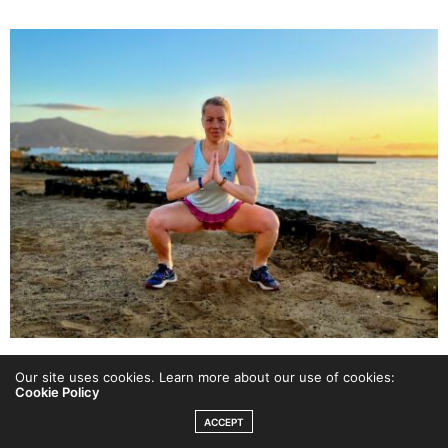
Strandträning – träningsupplägg
Our site uses cookies. Learn more about our use of cookies:
Cookie Policy
för ett smart, enkelt och
ACCEPT
effektivt pass