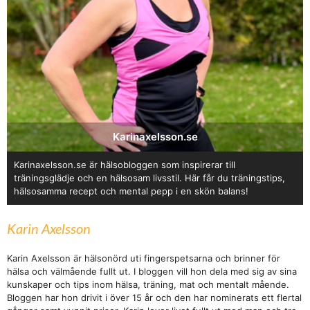
Karinaxelsson.se
Karinaxelsson.se är hälsobloggen som inspirerar till
träningsglädje och en hälsosam livsstil. Här får du träningstips,
hälsosamma recept och mental pepp i en skön balans!
Karin Axelsson
Karin Axelsson är hälsonörd uti fingerspetsarna och brinner för
hälsa och välmående fullt ut. I bloggen vill hon dela med sig av sina
kunskaper och tips inom hälsa, träning, mat och mentalt mående.
Bloggen har hon drivit i över 15 år och den har nominerats ett flertal