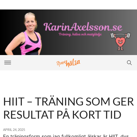
HIIT – TRÄNING SOM GER
RESULTAT PÅ KORT TID
APRIL 24, 2025
En träningsform som jag fullkomligt älskar är HIIT, dvs