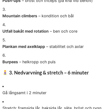
Push-ups
– bröst och triceps (på knä vid behov)
Mountain climbers
– kondition och bål
Utfall bakåt med rotation
– ben och core
Plankan med axelklapp
– stabilitet och axlar
Burpees
– helkropp och puls
3. Nedvarvning & stretch – 6 minuter
Gå långsamt i 2 minuter
Stretch: framsida lår, baksida lår, säte, bröst och rygg