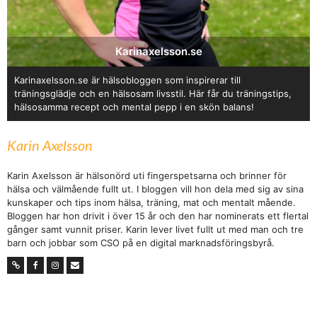
Karinaxelsson.se
Karinaxelsson.se är hälsobloggen som inspirerar till
träningsglädje och en hälsosam livsstil. Här får du träningstips,
hälsosamma recept och mental pepp i en skön balans!
Karin Axelsson
Karin Axelsson är hälsonörd uti fingerspetsarna och brinner för
hälsa och välmående fullt ut. I bloggen vill hon dela med sig av sina
kunskaper och tips inom hälsa, träning, mat och mentalt mående.
Bloggen har hon drivit i över 15 år och den har nominerats ett flertal
gånger samt vunnit priser. Karin lever livet fullt ut med man och tre
barn och jobbar som CSO på en digital marknadsföringsbyrå.