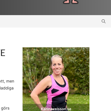
TE
ott, men
kladdiga
n görs
Karinaxelsson.se