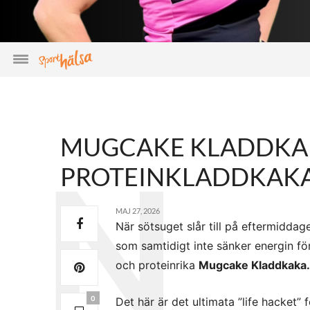
MUGCAKE KLADDKAK
PROTEINKLADDKAKA
MAJ 27, 2026
När sötsuget slår till på eftermiddag
som samtidigt inte sänker energin fö
och proteinrika
Mugcake Kladdkaka
0
Det här är det ultimata ”life hacket”