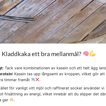
 Kladdkaka ett bra mellanmål?
t:
Tack vare kombinationen av kasein och ett helt ägg lan
rotein
! Kasein tas upp långsamt av kroppen, vilket gör att
lera timmar framåt
.
tället för vanligt vitt mjöl och raffinerat socker använder vi
l frisättning av energi, vilket innebär att du slipper det dä
ta ger
.