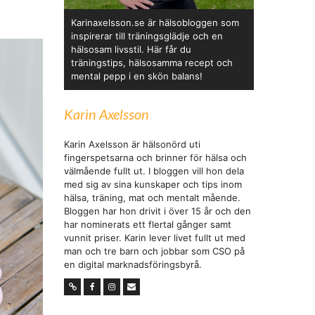
Karinaxelsson.se är hälsobloggen som
inspirerar till träningsglädje och en
hälsosam livsstil. Här får du
träningstips, hälsosamma recept och
mental pepp i en skön balans!
Karin Axelsson
Karin Axelsson är hälsonörd uti
fingerspetsarna och brinner för hälsa och
välmående fullt ut. I bloggen vill hon dela
med sig av sina kunskaper och tips inom
hälsa, träning, mat och mentalt mående.
Bloggen har hon drivit i över 15 år och den
har nominerats ett flertal gånger samt
vunnit priser. Karin lever livet fullt ut med
man och tre barn och jobbar som CSO på
en digital marknadsföringsbyrå.