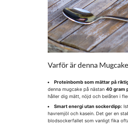
Varför är denna Mugcake
Proteinbomb som mättar på riktig
denna mugcake på nästan
40 gram p
håller dig mätt, nöjd och belåten i f
Smart energi utan sockerdipp:
Is
havremjöl och kasein. Det ger en stabi
blodsockerfallet som vanligt fika of