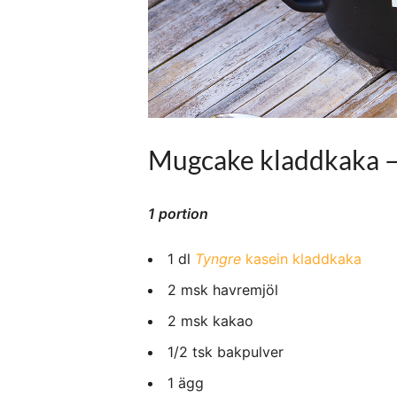
Mugcake kladdkaka –
1 portion
1 dl
Tyngre
kasein kladdkaka
2 msk havremjöl
2 msk kakao
1/2 tsk bakpulver
1 ägg