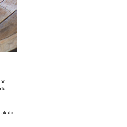
dar
 du
r akuta