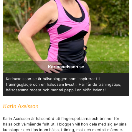
Karinaxelsson.se
Karinaxelsson.se är hälsobloggen som inspirerar till
träningsglädje och en hälsosam livsstil. Här får du träningstips,
hälsosamma recept och mental pepp i en skön balans!
Karin Axelsson
Karin Axelsson är hälsonörd uti fingerspetsarna och brinner för
hälsa och välmående fullt ut. I bloggen vill hon dela med sig av sina
kunskaper och tips inom hälsa, träning, mat och mentalt mående.