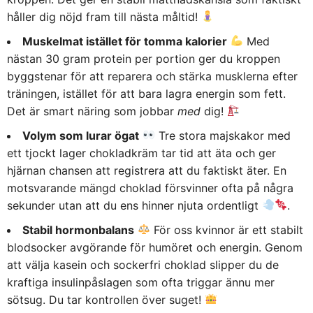
håller dig nöjd fram till nästa måltid!
Muskelmat istället för tomma kalorier
Med
nästan 30 gram protein per portion ger du kroppen
byggstenar för att reparera och stärka musklerna efter
träningen, istället för att bara lagra energin som fett.
Det är smart näring som jobbar
med
dig!
Volym som lurar ögat
Tre stora majskakor med
ett tjockt lager chokladkräm tar tid att äta och ger
hjärnan chansen att registrera att du faktiskt äter. En
motsvarande mängd choklad försvinner ofta på några
sekunder utan att du ens hinner njuta ordentligt
.
Stabil hormonbalans
För oss kvinnor är ett stabilt
blodsocker avgörande för humöret och energin. Genom
att välja kasein och sockerfri choklad slipper du de
kraftiga insulinpåslagen som ofta triggar ännu mer
sötsug. Du tar kontrollen över suget!