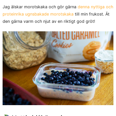
Jag älskar morotskaka och gör gärna
denna nyttiga och
proteinrika ugnsbakade morotskaka
till min frukost. Ät
den gärna varm och njut av en riktigt god gröt!