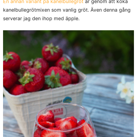
En annan variant på kanelbullegröt
är genom att koka
kanelbullegrötmixen som vanlig gröt. Även denna gång
serverar jag den ihop med äpple.