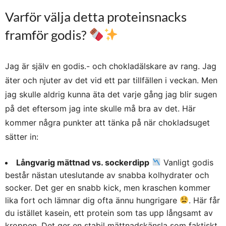
Varför välja detta proteinsnacks
framför godis?
Jag är själv en godis.- och chokladälskare av rang. Jag
äter och njuter av det vid ett par tillfällen i veckan. Men
jag skulle aldrig kunna äta det varje gång jag blir sugen
på det eftersom jag inte skulle må bra av det. Här
kommer några punkter att tänka på när chokladsuget
sätter in:
Långvarig mättnad vs. sockerdipp
Vanligt godis
består nästan uteslutande av snabba kolhydrater och
socker. Det ger en snabb kick, men kraschen kommer
lika fort och lämnar dig ofta ännu hungrigare
. Här får
du istället kasein, ett protein som tas upp långsamt av
kroppen. Det ger en stabil mättnadskänsla som faktiskt