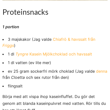
Proteinsnacks
1 portion
3 majskakor (Jag valde
Chiafrö & havssalt från
Friggs
)
1 dl
Tyngre
Kasein Mjölkchoklad och havssalt
1 dl vatten (ev lite mer)
ev 25 gram sockerfri mörk choklad (Jag valde
denna
från
Cloetta
och sex rutor från den)
flingsalt
Börja med att vispa ihop kaseinfluffet. Du gör det
genom att blanda kaseinpulvret med vatten. Rör tills du