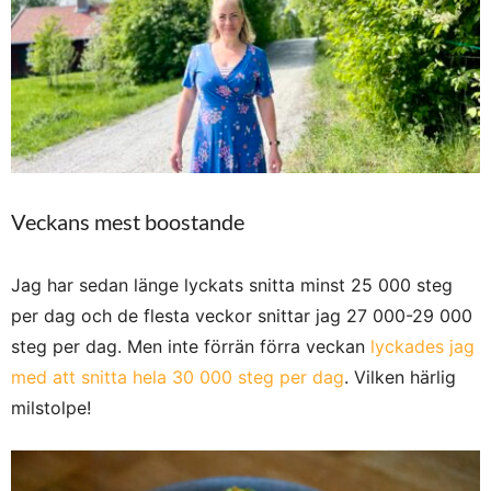
Veckans mest boostande
Jag har sedan länge lyckats snitta minst 25 000 steg
per dag och de flesta veckor snittar jag 27 000-29 000
steg per dag. Men inte förrän förra veckan
lyckades jag
med att snitta hela 30 000 steg per dag
. Vilken härlig
milstolpe!