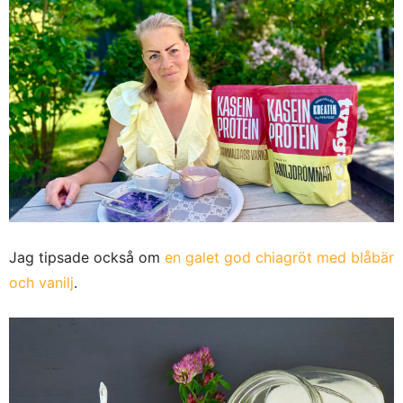
Jag tipsade också om
en galet god chiagröt med blåbär
och vanilj
.