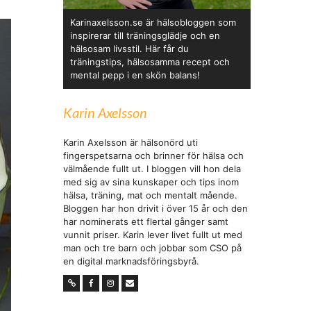
Karinaxelsson.se är hälsobloggen som
inspirerar till träningsglädje och en
hälsosam livsstil. Här får du
träningstips, hälsosamma recept och
mental pepp i en skön balans!
Karin Axelsson
Karin Axelsson är hälsonörd uti
fingerspetsarna och brinner för hälsa och
välmående fullt ut. I bloggen vill hon dela
med sig av sina kunskaper och tips inom
hälsa, träning, mat och mentalt mående.
Bloggen har hon drivit i över 15 år och den
har nominerats ett flertal gånger samt
vunnit priser. Karin lever livet fullt ut med
man och tre barn och jobbar som CSO på
en digital marknadsföringsbyrå.