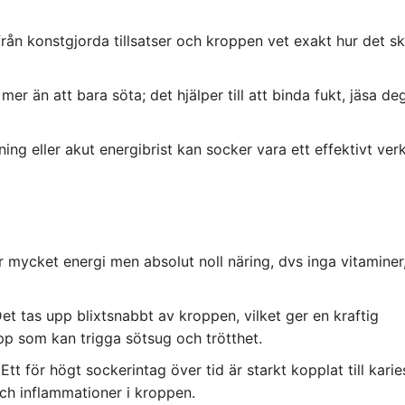
 från konstgjorda tillsatser och kroppen vet exakt hur det s
er än att bara söta; det hjälper till att binda fukt, jäsa de
ing eller akut energibrist kan socker vara ett effektivt ver
 mycket energi men absolut noll näring, dvs inga vitaminer
et tas upp blixtsnabbt av kroppen, vilket ger en kraftig
ipp som kan trigga sötsug och trötthet.
Ett för högt sockerintag över tid är starkt kopplat till karies
och inflammationer i kroppen.