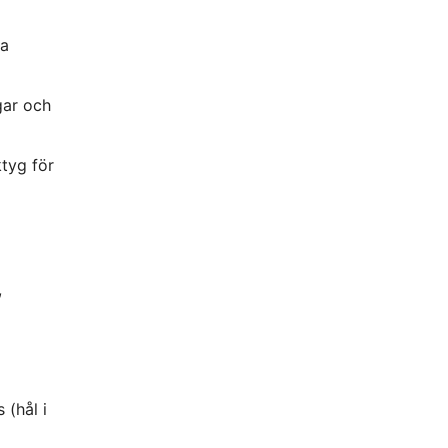
ka
gar och
ktyg för
,
 (hål i