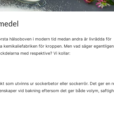
smedel
örsta hälsoboven i modern tid medan andra är livrädda för
na kemikaliefabriken för kroppen. Men vad säger egentligen
ackdelarna med respektive? Vi kollar:
kt som utvinns ur sockerbetor eller sockerrör. Det ger en r
enskaper vid bakning eftersom det ger både volym, saftigh