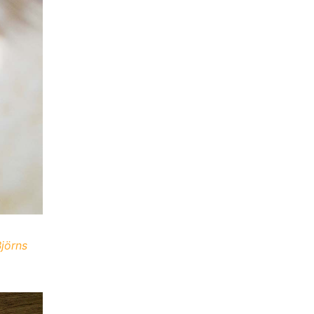
jörns