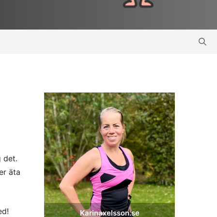
 det.
er äta
ed!
Karinaxelsson.se