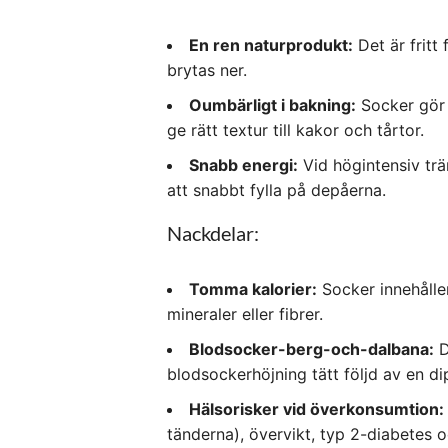
En ren naturprodukt:
Det är fritt
brytas ner.
Oumbärligt i bakning:
Socker gör m
ge rätt textur till kakor och tårtor.
Snabb energi:
Vid högintensiv trän
att snabbt fylla på depåerna.
Nackdelar:
Tomma kalorier:
Socker innehåller
mineraler eller fibrer.
Blodsocker-berg-och-dalbana:
D
blodsockerhöjning tätt följd av en d
Hälsorisker vid överkonsumtion:
tänderna), övervikt, typ 2-diabetes 