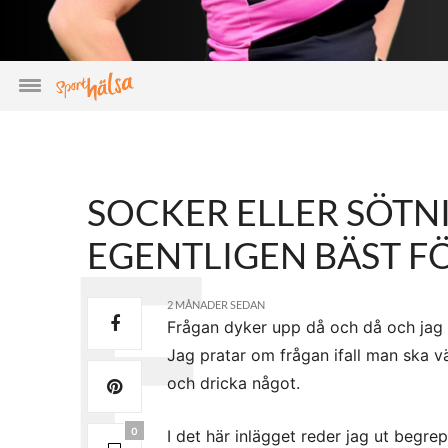
SOCKER ELLER SÖTN
EGENTLIGEN BÄST F
2 MÅNADER SEDAN
Frågan dyker upp då och då och jag u
Jag pratar om frågan ifall man ska vä
och dricka något.
0
I det här inlägget reder jag ut begr