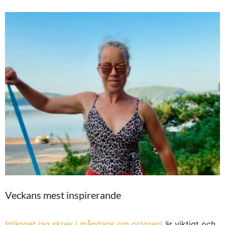
Veckans mest inspirerande
Inlägget jag skrev i måndags om ortorexi
är viktigt och