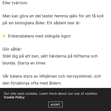
Eller tvärtom.
Man kan göra en del tester hemma själv för att få koll
på sin biologiska ålder. Ett sådant test är:
Enbensbalans med stängda ögon
Gör såhär:
Ställ dig på ett ben, sätt händerna på höfterna och
blunda. Starta en timer.
Vår balans styrs av lillhjärnan och nervsystemet, och
den försämras ofta med åldern.
Our site uses cookies. Learn more about our use of cookies:
Om en person över 40 år kan stå stabilt i mer än 10–15
Cookie Policy
sekunder med stängda ögon är det ett mycket gott
ACCEPT
tecken på ett välbevarat och ungt nervsystem.