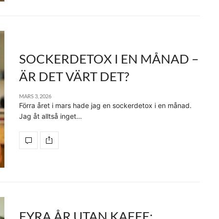
SOCKERDETOX I EN MÅNAD –
ÄR DET VÄRT DET?
MARS 3, 2026
Förra året i mars hade jag en sockerdetox i en månad.
Jag åt alltså inget…
FYRA ÅR UTAN KAFFE: