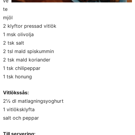
ve
te
mjöl
2 klyftor pressad vitlök
1 msk olivolja
2 tsk salt
2 tsl mald spiskummin
2 tsk mald koriander
1 tsk chilipeppar
1 tsk honung
Vitlökssås:
2½ dl matlagningsyoghurt
1 vitlöksklyfta
salt och peppar
Till servering: