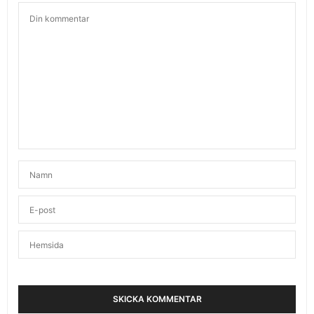
KARIN - FITNESS OCH HÄLSA
SKRIVER:
Trillingnöten: Visst är det synd att den ska vara så
svår att få tag på!!!
DECEMBER 21, 2011 KL. 9:03 F M