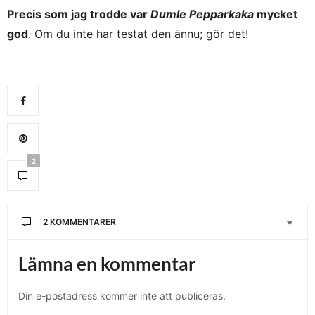
Precis som jag trodde var
Dumle Pepparkaka
mycket
god
. Om du inte har testat den ännu; gör det!
2
2 KOMMENTARER
TRILLINGNÖTEN
SKRIVER:
Lämna en kommentar
Jag gillar också den där Dumle
Mycker julig och
mycket svår att få tag på!
Din e-postadress kommer inte att publiceras.
DECEMBER 18, 2011 KL. 5:34 F M