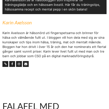
Karinaxelsson.se är hälsobloggen som inspirerar till
träningsglädje och en hälsosam livsstil. Här får du träningstips,
hälsosamma recept och mental pepp i en skön balans!
Karin Axelsson
Karin Axelsson är hälsonörd uti fingerspetsarna och brinner för
hälsa och välmående fullt ut. I bloggen vill hon dela med sig av sina
kunskaper och tips inom hälsa, träning, mat och mentalt mående.
Bloggen har hon drivit i över 15 år och den har nominerats ett flertal
gånger samt vunnit priser. Karin lever livet fullt ut med man och tre
barn och jobbar som CSO på en digital marknadsföringsbyrå.
FALAFEL MED