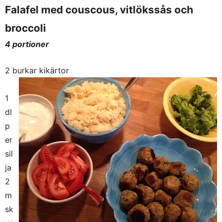
Falafel med couscous, vitlökssås och
broccoli
4 portioner
2 burkar kikärtor
1
dl
p
er
sil
ja
2
m
sk