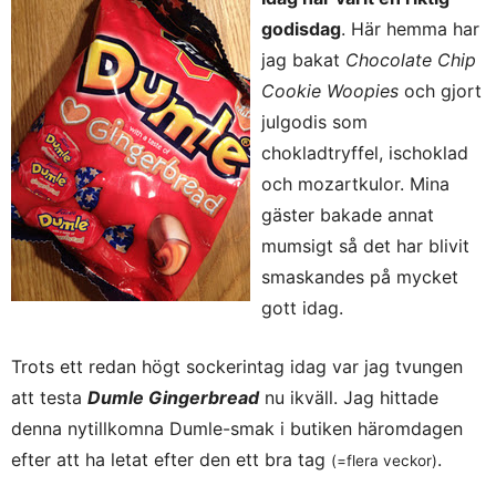
godisdag
. Här hemma har
jag bakat
Chocolate Chip
Cookie Woopies
och gjort
julgodis som
chokladtryffel, ischoklad
och mozartkulor. Mina
gäster bakade annat
mumsigt så det har blivit
smaskandes på mycket
gott idag.
Trots ett redan högt sockerintag idag var jag tvungen
att testa
Dumle Gingerbread
nu ikväll. Jag hittade
denna nytillkomna Dumle-smak i butiken häromdagen
efter att ha letat efter den ett bra tag
.
(=flera veckor)