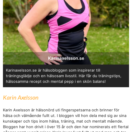
Karinaxelsson.se
Karinaxelsson.se är hälsobloggen som inspirerar till
träningsglädje och en hälsosam livsstil. Här får du träningstips,
hälsosamma recept och mental pepp i en skön balans!
Karin Axelsson
Karin Axelsson är hälsonörd uti fingerspetsarna och brinner för
hälsa och välmående fullt ut. I bloggen vill hon dela med sig av sina
kunskaper och tips inom hälsa, träning, mat och mentalt mående.
Bloggen har hon drivit i över 15 år och den har nominerats ett flertal