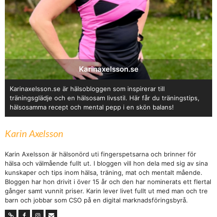
Karinaxelsson.se
Karinaxelsson.se är hälsobloggen som inspirerar till
träningsglädje och en hälsosam livsstil. Här får du träningstips,
hälsosamma recept och mental pepp i en skön balans!
Karin Axelsson
Karin Axelsson är hälsonörd uti fingerspetsarna och brinner för
hälsa och välmående fullt ut. I bloggen vill hon dela med sig av sina
kunskaper och tips inom hälsa, träning, mat och mentalt mående.
Bloggen har hon drivit i över 15 år och den har nominerats ett flertal
gånger samt vunnit priser. Karin lever livet fullt ut med man och tre
barn och jobbar som CSO på en digital marknadsföringsbyrå.