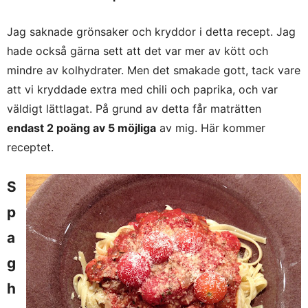
Jag saknade grönsaker och kryddor i detta recept. Jag
hade också gärna sett att det var mer av kött och
mindre av kolhydrater. Men det smakade gott, tack vare
att vi kryddade extra med chili och paprika, och var
väldigt lättlagat. På grund av detta får maträtten
endast 2 poäng av 5 möjliga
av mig. Här kommer
receptet.
S
p
a
g
h