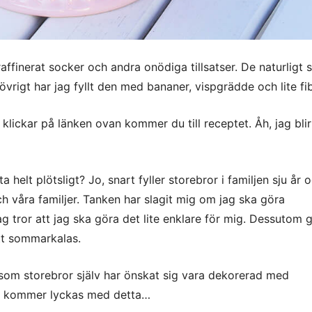
 raffinerat socker och andra onödiga tillsatser. De naturligt 
övrigt har jag fyllt den med bananer, vispgrädde och lite fi
lickar på länken ovan kommer du till receptet. Åh, jag blir
helt plötsligt? Jo, snart fyller storebror i familjen sju år 
 våra familjer. Tanken har slagit mig om jag ska göra
ag tror att jag ska göra det lite enklare för mig. Dessutom g
tt sommarkalas.
a, som storebror själv har önskat sig vara dekorerad med
ag kommer lyckas med detta…