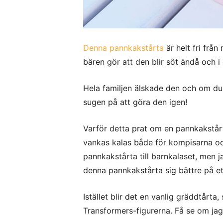
Denna pannkakstårta
är helt fri från
bären gör att den blir söt ändå och i 
Hela familjen älskade den och om du k
sugen på att göra den igen!
Varför detta prat om en pannkakstårta 
vankas kalas både för kompisarna och
pannkakstårta till barnkalaset, men j
denna pannkakstårta sig bättre på e
Istället blir det en vanlig gräddtårt
Transformers-figurerna. Få se om j