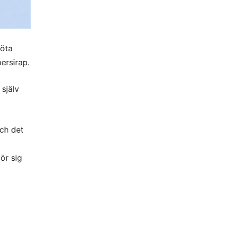
söta
bersirap.
 själv
och det
ör sig