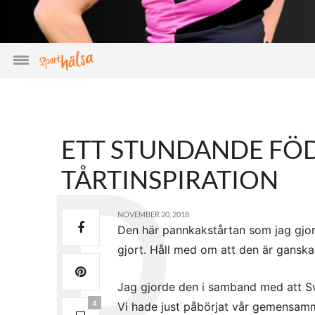
ETT STUNDANDE FÖ
TÅRTINSPIRATION
NOVEMBER 20, 2018
Den här pannkakstårtan som jag gjord
gjort. Håll med om att den är ganska 
Jag gjorde den i samband med att Sv
4
Vi hade just påbörjat vår gemensamm