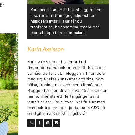
är
Karinaxelsson.se är hälsobloggen som
inspirerar till träningsglädje och en
hälsosam livsstil. Här får du
träningstips, hälsosamma recept och
mental pepp i en skön balans!
Karin Axelsson
Karin Axelsson är hälsonörd uti
fingerspetsarna och brinner för hälsa och
välmående fullt ut. I bloggen vill hon dela
med sig av sina kunskaper och tips inom
hälsa, träning, mat och mentalt mående.
Bloggen har hon drivit i över 15 år och den
har nominerats ett flertal gånger samt
vunnit priser. Karin lever livet fullt ut med
man och tre barn och jobbar som CSO på
en digital marknadsföringsbyrå.