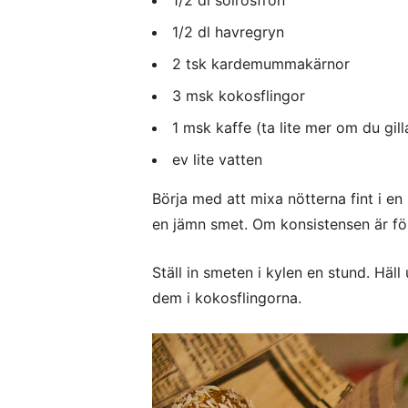
1/2 dl solrosfrön
1/2 dl havregryn
2 tsk kardemummakärnor
3 msk kokosflingor
1 msk kaffe (ta lite mer om du gil
ev lite vatten
Börja med att mixa nötterna fint i en 
en jämn smet. Om konsistensen är för f
Ställ in smeten i kylen en stund. Häll
dem i kokosflingorna.