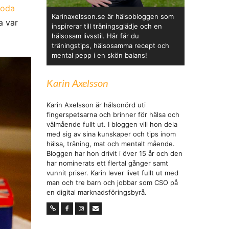
goda
Karinaxelsson.se är hälsobloggen som
a var
inspirerar till träningsglädje och en
hälsosam livsstil. Här får du
träningstips, hälsosamma recept och
mental pepp i en skön balans!
Karin Axelsson
Karin Axelsson är hälsonörd uti
fingerspetsarna och brinner för hälsa och
välmående fullt ut. I bloggen vill hon dela
med sig av sina kunskaper och tips inom
hälsa, träning, mat och mentalt mående.
Bloggen har hon drivit i över 15 år och den
har nominerats ett flertal gånger samt
vunnit priser. Karin lever livet fullt ut med
man och tre barn och jobbar som CSO på
en digital marknadsföringsbyrå.