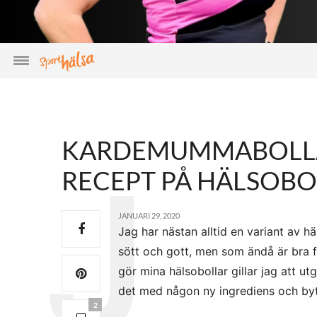
KARDEMUMMABOLLA
RECEPT PÅ HÄLSOB
JANUARI 29, 2020
Jag har nästan alltid en variant av hä
sött och gott, men som ändå är bra fö
gör mina hälsobollar gillar jag att ut
det med någon ny ingrediens och byt
2