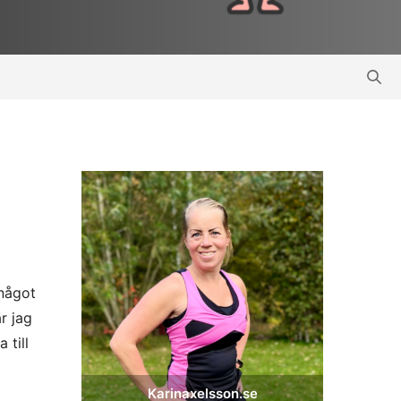
 något
r jag
 till
Karinaxelsson.se