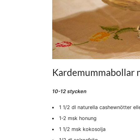
Kardemummabollar m
10-12 stycken
1 1/2 dl naturella cashewnötter ell
1-2 msk honung
1 1/2 msk kokosolja