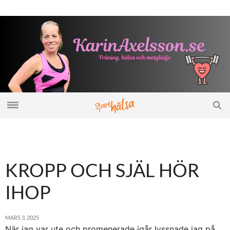
KROPP OCH SJÄL HÖR
IHOP
MARS 3, 2025
När jag var ute och promenerade igår lyssnade jag på