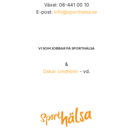
kilo i vikt de senaste åren?
Har kilona smugit sig på
utan att du har tänkt på det?
Du är inte ensam. Det är
vanligt, men det går att göra något åt det. Här får du
koll på faktorerna som påverkar din ämnesomsättning.