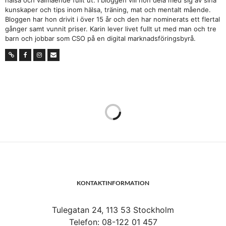
hälsa och välmående fullt ut. I bloggen vill hon dela med sig av sina
kunskaper och tips inom hälsa, träning, mat och mentalt mående.
Bloggen har hon drivit i över 15 år och den har nominerats ett flertal
gånger samt vunnit priser. Karin lever livet fullt ut med man och tre
barn och jobbar som CSO på en digital marknadsföringsbyrå.
ÄMNESOMSÄTTNING
FAKTORER – HÄR FÅR DU
KOLL PÅ DEM!
FEBRUARI 26, 2025
Känner du igen dig i att du har gått upp några oönskade