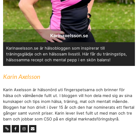
Karinaxelsson.se
Karinaxelsson.se är hälsobloggen som inspirerar till
träningsglädje och en hälsosam livsstil. Här får du träningstips,
hälsosamma recept och mental pepp i en skön balans!
Karin Axelsson
Karin Axelsson är hälsonörd uti fingerspetsarna och brinner för
hälsa och välmående fullt ut. I bloggen vill hon dela med sig av sina
kunskaper och tips inom hälsa, träning, mat och mentalt mående.
Bloggen har hon drivit i över 15 år och den har nominerats ett flertal
gånger samt vunnit priser. Karin lever livet fullt ut med man och tre
barn och jobbar som CSO på en digital marknadsföringsbyrå.