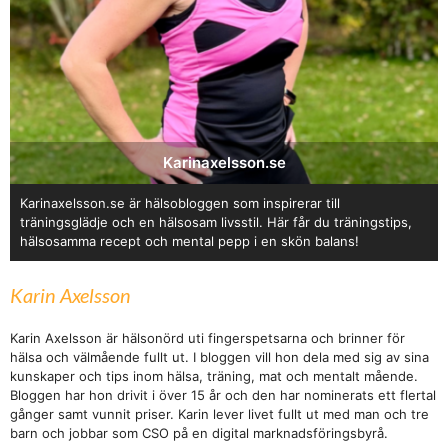
Karinaxelsson.se
Karinaxelsson.se är hälsobloggen som inspirerar till
träningsglädje och en hälsosam livsstil. Här får du träningstips,
hälsosamma recept och mental pepp i en skön balans!
Karin Axelsson
Karin Axelsson är hälsonörd uti fingerspetsarna och brinner för
hälsa och välmående fullt ut. I bloggen vill hon dela med sig av sina
kunskaper och tips inom hälsa, träning, mat och mentalt mående.
Bloggen har hon drivit i över 15 år och den har nominerats ett flertal
gånger samt vunnit priser. Karin lever livet fullt ut med man och tre
barn och jobbar som CSO på en digital marknadsföringsbyrå.