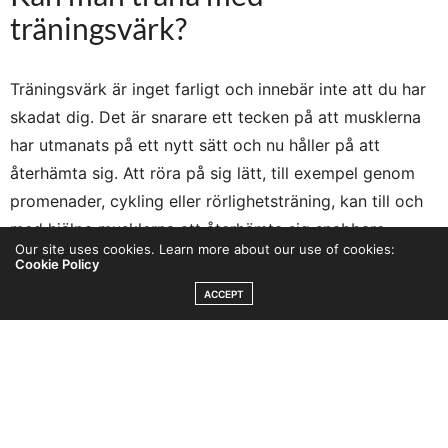
träningsvärk?
Träningsvärk är inget farligt och innebär inte att du har
skadat dig. Det är snarare ett tecken på att musklerna
har utmanats på ett nytt sätt och nu håller på att
återhämta sig. Att röra på sig lätt, till exempel genom
promenader, cykling eller rörlighetsträning, kan till och
med hjälpa musklerna att återhämta sig snabbare
Our site uses cookies. Learn more about our use of cookies:
genom att öka blodcirkulationen. Däremot kan det vara
Cookie Policy
klokt att undvika att maxbelasta samma muskelgrupper
ACCEPT
som redan är ömma, särskilt om värken är kraftig.
Här följer ett gäng punkter som visar på att
träningsvärk faktiskt kan vara något positivt.