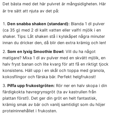
Det bästa med det här pulvret är mångsidigheten. Här
är tre sätt att njuta av det på:
Den snabba shaken (standard):
Blanda 1 dl pulver
(ca 35 g) med 2 dl kallt vatten eller valfri mjölk i en
shaker.
Tips:
Låt shaken stå i kylskåpet några minuter
innan du dricker den, då blir den extra krämig och len!
Som en lyxig Smoothie Bowl:
Vill du ha något
matigare?
Mixa 1 dl av pulver med en skvätt mjölk, en
halv fryst banan och lite kvarg för att få en riktigt tjock
konsistens.
Häll upp i en skål och toppa med granola,
kokosflingor och färska bär.
Perfekt helgfrukost!
Piffa upp frukostgröten:
Rör ner en halv skopa i din
färdigkokta havregrynsgröt (ta av kastrullen från
plattan först!). Det ger din gröt en helt fantastisk,
krämig smak av bär och vanilj samtidigt som du höjer
proteininnehållet i frukosten.