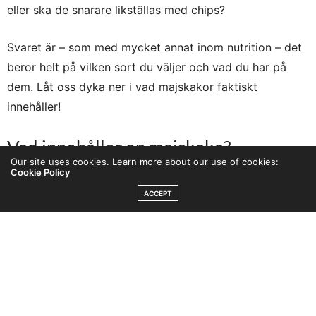
eller ska de snarare likställas med chips?
Svaret är – som med mycket annat inom nutrition – det
beror helt på vilken sort du väljer och vad du har på
dem. Låt oss dyka ner i vad majskakor faktiskt
innehåller!
Vad innehåller en majskaka?
Our site uses cookies. Learn more about our use of cookies:
Cookie Policy
I sin renaste form består en majskaka av poppade
ACCEPT
majskorn och lite salt. De är naturligt glutenfria, har ett
lågt fettinnehåll och är väldigt lätta. Eftersom de väger
så lite innehåller en enskild majskaka ganska få kalorier,
ofta runt bara 20–30 kcal per kaka.
Däremot är majskakor rika på snabba kolhydrater och