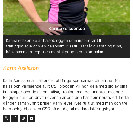
Karinaxelsson.se
Karinaxelsson.se är hälsobloggen som inspirerar till
träningsglädje och en hälsosam livsstil. Här får du träningstips,
hälsosamma recept och mental pepp i en skön balans!
Karin Axelsson
Karin Axelsson är hälsonörd uti fingerspetsarna och brinner för
hälsa och välmående fullt ut. I bloggen vill hon dela med sig av sina
kunskaper och tips inom hälsa, träning, mat och mentalt mående.
Bloggen har hon drivit i över 15 år och den har nominerats ett flertal
gånger samt vunnit priser. Karin lever livet fullt ut med man och tre
barn och jobbar som CSO på en digital marknadsföringsbyrå.