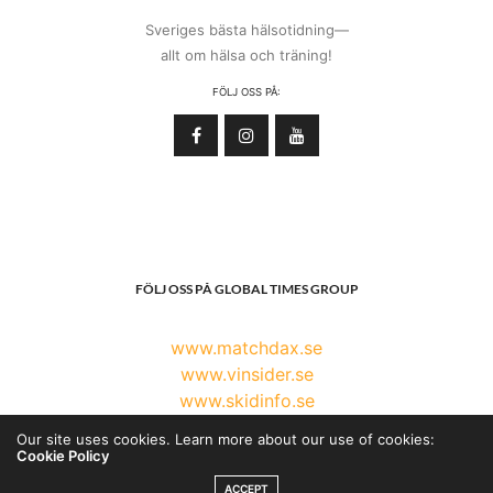
Sveriges bästa hälsotidning—
allt om hälsa och träning!
FÖLJ OSS PÅ:
FÖLJ OSS PÅ GLOBAL TIMES GROUP
www.matchdax.se
www.vinsider.se
www.skidinfo.se
www.globaltimesgroup.com
Our site uses cookies. Learn more about our use of cookies:
Cookie Policy
ACCEPT