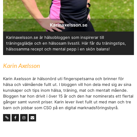
Karinaxelsson.se
Karinaxelsson.se är hälsobloggen som inspirerar till
träningsglädje och en hälsosam livsstil. Här får du träningstips,
hälsosamma recept och mental pepp i en skön balans!
Karin Axelsson
Karin Axelsson är hälsonörd uti fingerspetsarna och brinner för
hälsa och välmående fullt ut. I bloggen vill hon dela med sig av sina
kunskaper och tips inom hälsa, träning, mat och mentalt mående.
Bloggen har hon drivit i över 15 år och den har nominerats ett flertal
gånger samt vunnit priser. Karin lever livet fullt ut med man och tre
barn och jobbar som CSO på en digital marknadsföringsbyrå.