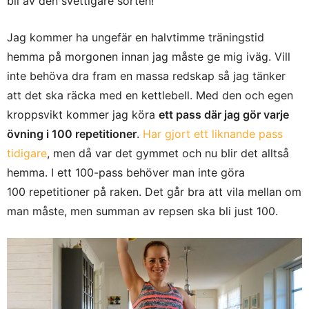
bli av den svettigare sorten!
Jag kommer ha ungefär en halvtimme träningstid
hemma på morgonen innan jag måste ge mig iväg. Vill
inte behöva dra fram en massa redskap så jag tänker
att det ska räcka med en kettlebell. Med den och egen
kroppsvikt kommer jag köra
ett pass där jag gör varje
övning i 100 repetitioner
.
Har gjort ett liknande pass
tidigare
, men då var det gymmet och nu blir det alltså
hemma. I ett 100-pass behöver man inte göra
100 repetitioner på raken. Det går bra att vila mellan om
man måste, men summan av repsen ska bli just 100.