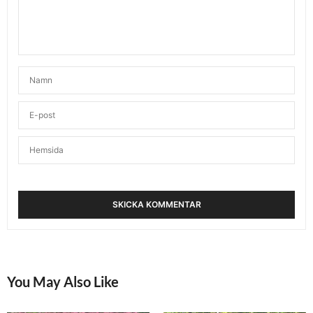
OKTOBER 1, 2015 KL. 9:38 F M
RUND ÄR OCKSÅ EN FORM!
SKRIVER:
Jag och planering…. Hehe! Annars låter det som
ett bra sätt att komma upp.
Tycker dock att det alltid är någon som vaknar
hemma hos mig, även om jag försöker tassa tyst….
Och sedan kan jag inte slappna av själv.
Kram M
OKTOBER 1, 2015 KL. 11:44 F M
KARIN - FITNESSOCHHÄLSA
SKRIVER:
Det blir inte alltid som man har tänkt sig… I morse
vaknade Wilmer samtidigt som jag skulle börja
yoga. Men då fick han titta på Barnkanalen efter
att han klätt på sig och jag kunde yoga i lugn och
ro. Det är svårare när lilla Smilla vaknar tidigt!
Kram tillbaka
You May Also Like
OKTOBER 1, 2015 KL. 11:48 F M