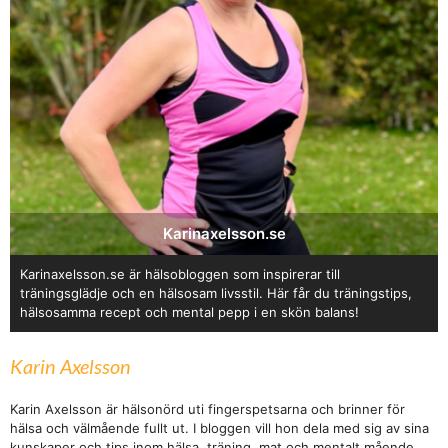
Karinaxelsson.se
Karinaxelsson.se är hälsobloggen som inspirerar till
träningsglädje och en hälsosam livsstil. Här får du träningstips,
hälsosamma recept och mental pepp i en skön balans!
Karin Axelsson
Karin Axelsson är hälsonörd uti fingerspetsarna och brinner för
hälsa och välmående fullt ut. I bloggen vill hon dela med sig av sina
kunskaper och tips inom hälsa, träning, mat och mentalt mående.