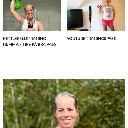
Kul att se dig också! Maten var verkligen god och
jag ser fram emot att laga av den här hemma.
OKTOBER 1, 2015 KL. 8:08 E M
MATSDOTTER
SKRIVER:
När motivationen sviker är planering viktigt för mig
KETTLEBELLSTRÄNING
YOUTUBE TRÄNINGSPASS
för at jag ska få till ett bra träningspass. Och ja..
HEMMA – TIPS PÅ BRA PASS
jag gillar också att snooza, så motivationen är inte
alltid på topp på morgonen
OKTOBER 2, 2015 KL. 2:02 E M
KARIN - FITNESSOCHHÄLSA
SKRIVER:
Skönt att höra att det finns fler som gillar att
snooza! Det är ju faktiskt så skönt ibland!
OKTOBER 2, 2015 KL. 2:41 E M