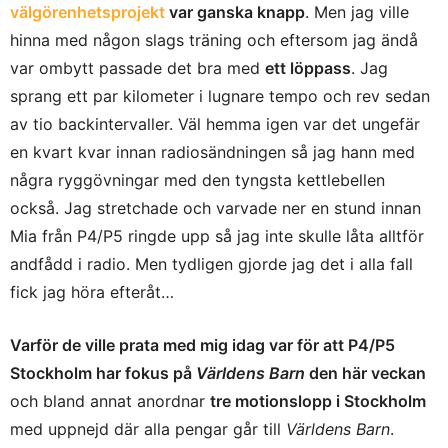
välgörenhetsprojekt
var ganska knapp
. Men jag ville
hinna med någon slags träning och eftersom jag ändå
var ombytt passade det bra med
ett löppass
. Jag
sprang ett par kilometer i lugnare tempo och rev sedan
av tio backintervaller. Väl hemma igen var det ungefär
en kvart kvar innan radiosändningen så jag hann med
några ryggövningar med den tyngsta kettlebellen
också. Jag stretchade och varvade ner en stund innan
Mia från P4/P5 ringde upp så jag inte skulle låta alltför
andfådd i radio. Men tydligen gjorde jag det i alla fall
fick jag höra efteråt…
Varför de ville prata med mig idag var för att P4/P5
Stockholm har fokus på
Världens Barn
den här veckan
och bland annat anordnar
tre motionslopp i Stockholm
med uppnejd där alla pengar går till
Världens Barn
.