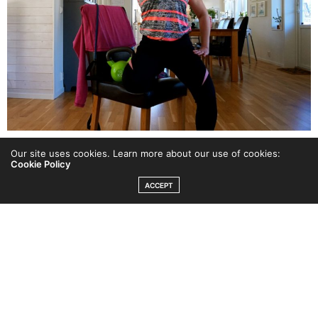
Our site uses cookies. Learn more about our use of cookies:
Mitt 100-pass imorgon:
Cookie Policy
ACCEPT
100 Jumping Jacks
100 utfall
100 knäböj
100 KB-svingar
100 armhävningar