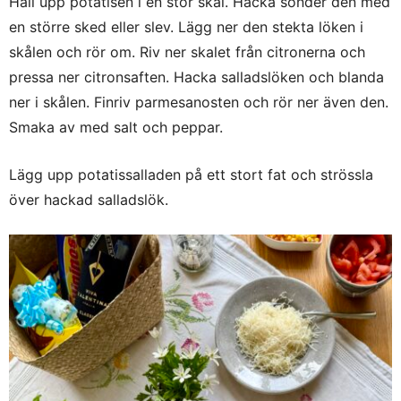
Häll upp potatisen i en stor skål. Hacka sönder den med
en större sked eller slev. Lägg ner den stekta löken i
skålen och rör om. Riv ner skalet från citronerna och
pressa ner citronsaften. Hacka salladslöken och blanda
ner i skålen. Finriv parmesanosten och rör ner även den.
Smaka av med salt och peppar.
Lägg upp potatissalladen på ett stort fat och strössla
över hackad salladslök.