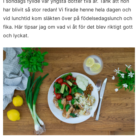
I söndags fyllde vår yngsta dotter två år. Tänk att hon
har blivit så stor redan! Vi firade henne hela dagen och
vid lunchtid kom släkten över på födelsedagslunch och
fika. Här tipsar jag om vad vi åt för det blev riktigt gott
och lyckat.