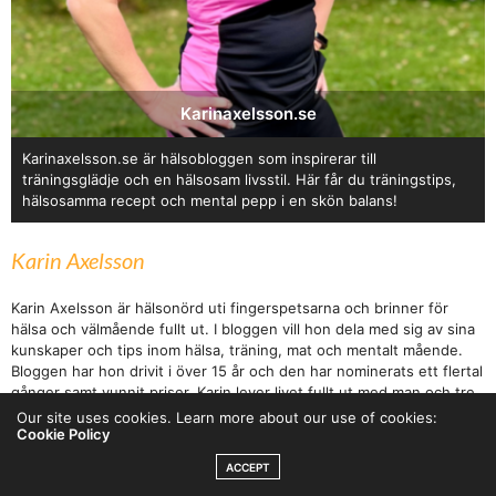
Karinaxelsson.se
Karinaxelsson.se är hälsobloggen som inspirerar till
träningsglädje och en hälsosam livsstil. Här får du träningstips,
hälsosamma recept och mental pepp i en skön balans!
Karin Axelsson
Karin Axelsson är hälsonörd uti fingerspetsarna och brinner för
hälsa och välmående fullt ut. I bloggen vill hon dela med sig av sina
kunskaper och tips inom hälsa, träning, mat och mentalt mående.
Bloggen har hon drivit i över 15 år och den har nominerats ett flertal
gånger samt vunnit priser. Karin lever livet fullt ut med man och tre
barn och jobbar som CSO på en digital marknadsföringsbyrå.
Our site uses cookies. Learn more about our use of cookies:
Cookie Policy
ACCEPT