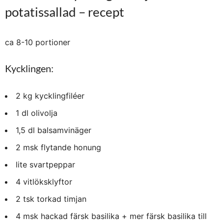
potatissallad – recept
ca 8-10 portioner
Kycklingen:
2 kg kycklingfiléer
1 dl olivolja
1,5 dl balsamvinäger
2 msk flytande honung
lite svartpeppar
4 vitlöksklyftor
2 tsk torkad timjan
4 msk hackad färsk basilika + mer färsk basilika till