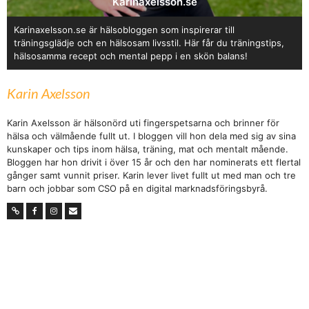
Karinaxelsson.se
Karinaxelsson.se är hälsobloggen som inspirerar till
träningsglädje och en hälsosam livsstil. Här får du träningstips,
hälsosamma recept och mental pepp i en skön balans!
Karin Axelsson
Karin Axelsson är hälsonörd uti fingerspetsarna och brinner för
hälsa och välmående fullt ut. I bloggen vill hon dela med sig av sina
kunskaper och tips inom hälsa, träning, mat och mentalt mående.
Bloggen har hon drivit i över 15 år och den har nominerats ett flertal
gånger samt vunnit priser. Karin lever livet fullt ut med man och tre
barn och jobbar som CSO på en digital marknadsföringsbyrå.