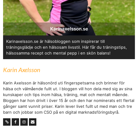
Karinaxelsson.se
Karinaxelsson.se är hälsobloggen som inspirerar till
träningsglädje och en hälsosam livsstil. Här får du träningstips,
hälsosamma recept och mental pepp i en skön balans!
Karin Axelsson
Karin Axelsson är hälsonörd uti fingerspetsarna och brinner för
hälsa och välmående fullt ut. I bloggen vill hon dela med sig av sina
kunskaper och tips inom hälsa, träning, mat och mentalt mående.
Bloggen har hon drivit i över 15 år och den har nominerats ett flertal
gånger samt vunnit priser. Karin lever livet fullt ut med man och tre
barn och jobbar som CSO på en digital marknadsföringsbyrå.