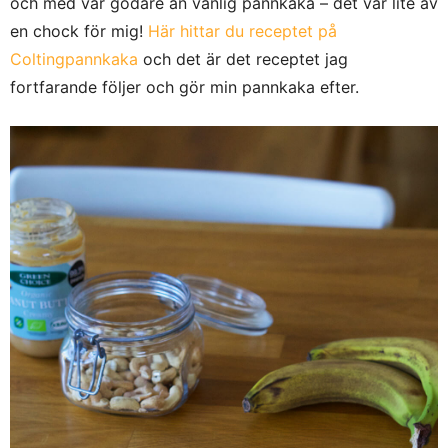
och med var godare än vanlig pannkaka – det var lite av
en chock för mig!
Här hittar du receptet på
Coltingpannkaka
och det är det receptet jag
fortfarande följer och gör min pannkaka efter.