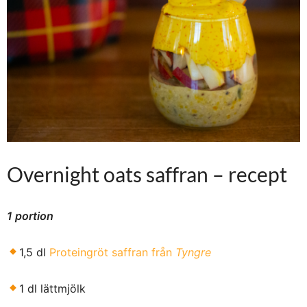
Overnight oats saffran – recept
1 portion
1,5 dl
Proteingröt saffran från
Tyngre
1 dl lättmjölk