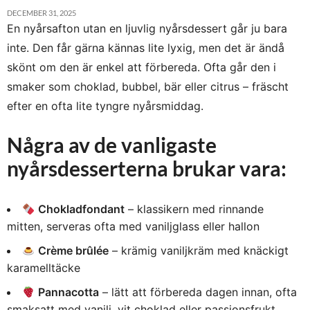
DECEMBER 31, 2025
En nyårsafton utan en ljuvlig nyårsdessert går ju bara
inte. Den får gärna kännas lite lyxig, men det är ändå
skönt om den är enkel att förbereda. Ofta går den i
smaker som choklad, bubbel, bär eller citrus – fräscht
efter en ofta lite tyngre nyårsmiddag.
Några av de vanligaste
nyårsdesserterna brukar vara:
Chokladfondant
– klassikern med rinnande
mitten, serveras ofta med vaniljglass eller hallon
Crème brûlée
– krämig vaniljkräm med knäckigt
karamelltäcke
Pannacotta
– lätt att förbereda dagen innan, ofta
smaksatt med vanilj, vit choklad eller passionsfrukt