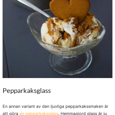
Pepparkaksglass
En annan variant av den ljuvliga pepparkakssmaken är
att göra
en pepparkaksglass
. Hemmagjord glass är ju