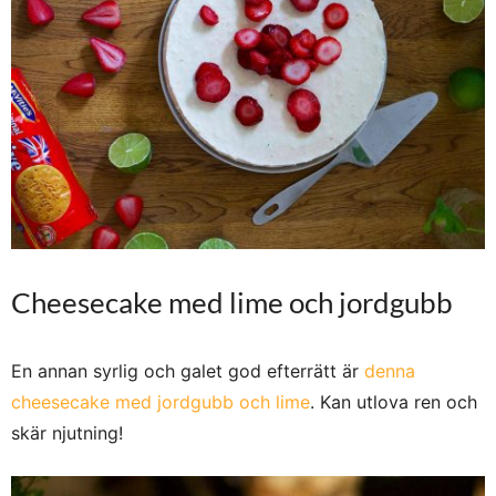
Cheesecake med lime och jordgubb
En annan syrlig och galet god efterrätt är
denna
cheesecake med jordgubb och lime
. Kan utlova ren och
skär njutning!