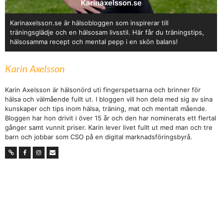
Karinaxelsson.se
Karinaxelsson.se är hälsobloggen som inspirerar till
träningsglädje och en hälsosam livsstil. Här får du träningstips,
hälsosamma recept och mental pepp i en skön balans!
Karin Axelsson
Karin Axelsson är hälsonörd uti fingerspetsarna och brinner för
hälsa och välmående fullt ut. I bloggen vill hon dela med sig av sina
kunskaper och tips inom hälsa, träning, mat och mentalt mående.
Bloggen har hon drivit i över 15 år och den har nominerats ett flertal
gånger samt vunnit priser. Karin lever livet fullt ut med man och tre
barn och jobbar som CSO på en digital marknadsföringsbyrå.