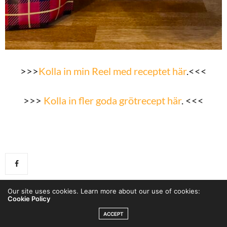
>>>
Kolla in min Reel med receptet här
.<<<
>>>
Kolla in fler goda grötrecept här
. <<<
Our site uses cookies. Learn more about our use of cookies:
Cookie Policy
0
ACCEPT